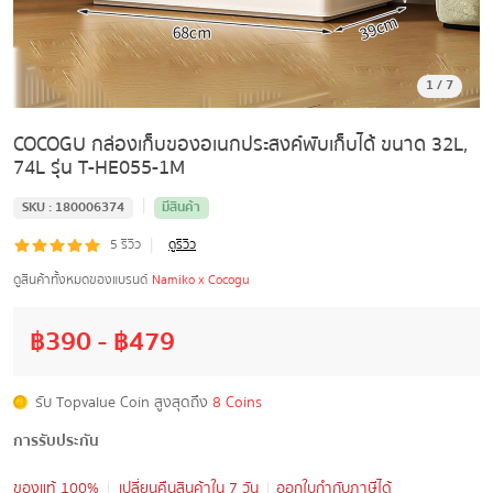
1
/
7
COCOGU กล่องเก็บของอเนกประสงค์พับเก็บได้ ขนาด 32L,
74L รุ่น T-HE055-1M
|
SKU :
180006374
มีสินค้า
|
5
รีวิว
ดูรีวิว
ดูสินค้าทั้งหมดของแบรนด์
Namiko x Cocogu
฿
390
- ฿
479
รับ Topvalue Coin สูงสุดถึง
8 Coins
การรับประกัน
ของแท้ 100%
เปลี่ยนคืนสินค้าใน 7 วัน
ออกใบกำกับภาษีได้