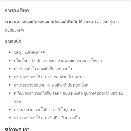
รายละเอียด
COCOGU กล่องเก็บของอเนกประสงค์พับเก็บได้ ขนาด 32L, 74L รุ่น T-
HE055-1M
คุณสมบัติ
วัสดุ : พลาสติก PP
ดีไซน์ใหม่ เปิด-ปิด ด้านหน้า ง่ายและสะดวกต่อการใช้งาน
ฝาด้านหน้าใส มองเห็นสิ่งของภายใน
สามารถจุของได้เยอะ ประกอบง่าย ไม่ยุ่งยาก
สามารถวางซ้อนกัน และพับเก็บได้ ประหยัดเนื้อที่
ที่เก็บของสามารถใช้เก็บเสื้อผ้า ขนม หนังสือ รูปภาพ รองเท้า ของเล่น
ฯลฯ.
ประกอบง่าย ภายไม่ถึง 1นาที ไม่ยุ่งยาก
สามารถจุของได้เยอะ บ้านมีระเบียบมากขึ้น
รูปภาพสินค้า