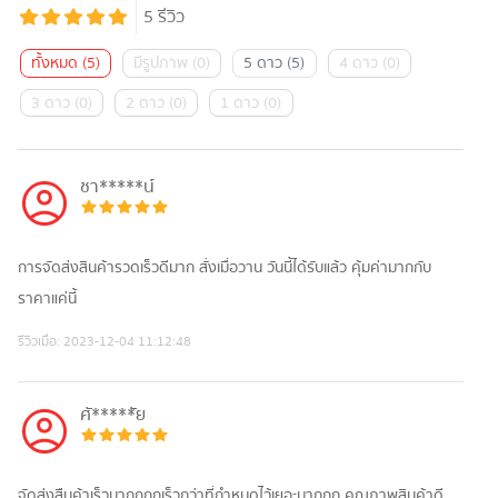
5
รีวิว
ทั้งหมด
(
5
)
มีรูปภาพ
(
0
)
5 ดาว
(
5
)
4 ดาว
(
0
)
3 ดาว
(
0
)
2 ดาว
(
0
)
1 ดาว
(
0
)
ชา*****น์
การจัดส่งสินค้ารวดเร็วดีมาก สั่งเมื่อวาน วันนี้ได้รับแล้ว คุ้มค่ามากกับ
ราคาแค่นี้
รีวิวเมื่อ:
2023-12-04 11:12:48
ศั*****ัย
จัดส่งสืนค้าเร็วมาก​กกกเร็วกว่าที่กำหนดไว้เยอะมากกก​ คุณภาพสินค้าดี