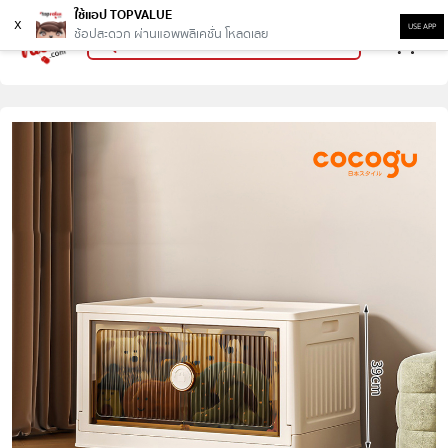
ใช้แอป TOPVALUE
x
USE APP
ช้อปสะดวก ผ่านแอพพลิเคชั่น โหลดเลย