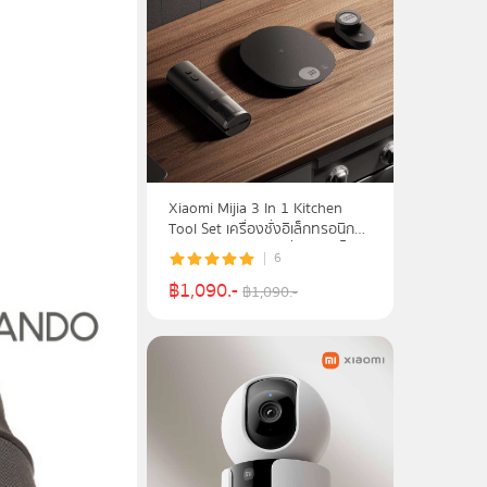
Xiaomi Mijia 3 In 1 Kitchen
Tool Set เครื่องชั่งอิเล็กทรอนิกส์
จับเวลาอัจฉริยะ และที่เปิดขวดไวน์
6
ไฟฟ้า
฿
1,090
.-
฿
1,090
.-