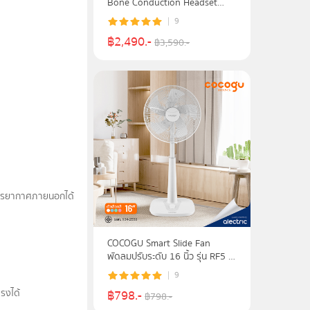
Bone Conduction Headset
Sports Wireless Bluetooth 5.2
9
รับประกัน 1 ปี
฿
2,490
.-
฿
3,590
.-
ับบรรยากาศภายนอกได้
COCOGU Smart Slide Fan
พัดลมปรับระดับ 16 นิ้ว รุ่น RF5 -
รับประกัน 3 ปี
9
รงได้
฿
798
.-
฿
798
.-