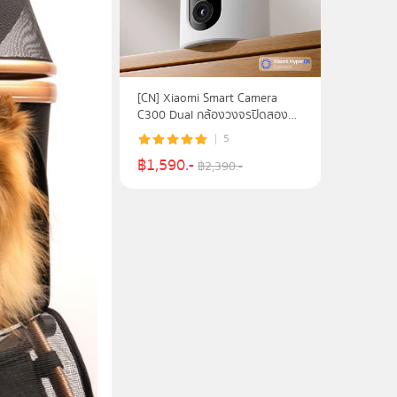
[CN] Xiaomi Smart Camera
C300 Dual กล้องวงจรปิดสอง
เลนส์ ความละเอียด 1296P คมชัด
5
สูงดูผ่านมือถือ
฿
1,590
.-
฿
2,390
.-