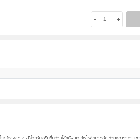
หนักสูงสุด 25 กิโลกรัมเสริมชิ้นส่วนโช้กอัพ และอัพไซซ์ขนาดล้อ ช่วยลดแรงกระแทก