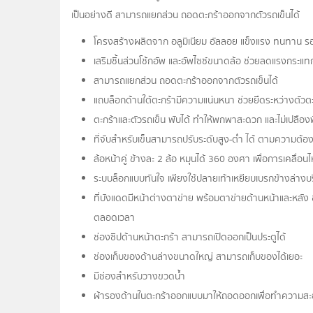
เป็นอย่างดี สามารถแยกส่วน ถอดตะกร้าออกจากตัวรถเข็นได้
โครงสร้างผลิตจาก อลูมิเนียม อัลลอย แข็งแรง ทนทาน รอง
เสริมชิ้นส่วนโช้กอัพ และอัพไซซ์ขนาดล้อ ช่วยลดแรงกระแทก
สามารถแยกส่วน ถอดตะกร้าออกจากตัวรถเข็นได้
แถบล็อกด้านใต้ตะกร้ามีความแน่นหนา ช่วยยึดระหว่างตัวตะ
ตะกร้าและตัวรถเข็น พับได้ ทำให้พกพาสะดวก และไม่เปลืองพื้
ที่จับสำหรับเข็นสามารถปรับระดับสูง-ต่ำ ได้ ตามความต้อ
ล้อหน้าคู่ ข้างละ 2 ล้อ หมุนได้ 360 องศา เพื่อการเคลื่อ
ระบบล็อกแบบทันใจ เพียงใช้ปลายเท้าเหยียบเบรกข้างล่างบร
ที่บังแดดมีหน้าต่างตาข่าย พร้อมตาข่ายด้านหน้าและหลัง
ตลอดเวลา
ช่องซิปด้านหน้าตะกร้า สามารถเปิดออกเป็นประตูได้
ช่องเก็บของด้านล่างขนาดใหญ่ สามารถเก็บของได้เยอะ
มีช่องสำหรับวางขวดน้ำ
ผ้ารองด้านในตะกร้าออกแบบมาให้ถอดออกเพื่อทำความสะอาดได