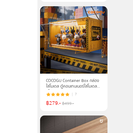
COCOGU Container Box กล่อง
ใส่โมเดล ตู้คอนเทนเนอร์ใส่โมเดล
มีไฟ
7
฿
279
.-
฿
499
.-