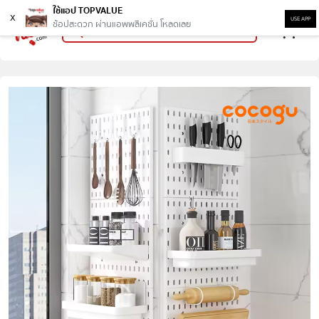
ใช้แอป TOPVALUE
x
USE APP
ช้อปสะดวก ผ่านแอพพลิเคชั่น โหลดเลย