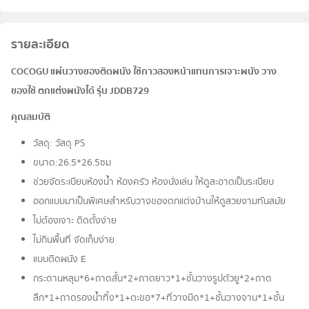
รายละเอียด
COCOGU แผ่นวางของติดผนัง ใช้กาวสองหน้าแทนการเจาะผนัง วาง
ของใช้ ตกแต่งผนังได้ รุ่น JDDB729
คุณสมบัติ
วัสดุ: วัสดุ PS
ขนาด:26.5*26.5ซม
ช่วยจัดระเบียบห้องน้ำ ห้องครัว ห้องนั่งเล่น ให้ดูสะอาดเป็นระเบียบ
ออกแบบมาเป็นพิเศษสำหรับวางของตกแต่งบ้านให้ดูสวยงามทันสมัย
ไม่ต้องเจาะ ติดตั้งง่าย
ไม่กินพื้นที่ จัดเก็บง่าย
แบบติดผนัง E
กระดานหลุม*6+ถาดสั้น*2+ถาดยาว*1+ชั้นวางรูปตัวยู*2+ถาด
ลึก*1+ถาดรองน้ำทิ้ง*1+ตะขอ*7+ที่วางมีด*1+ชั้นวางจาน*1+ชั้น