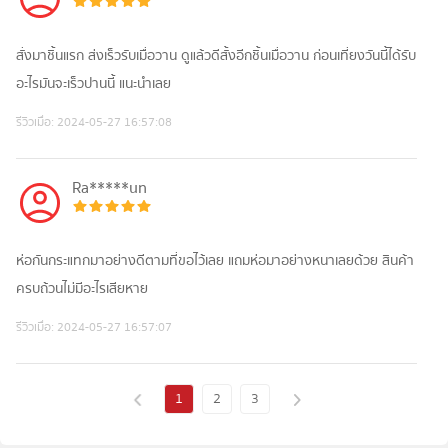
สั่งมาชิ้นแรก ส่งเร็วรับเมื่อวาน ดูแล้วดีสั้งอีกชิ้นเมื่อวาน ก่อนเที่ยงวันนี้ได้รับ
อะไรมันจะเร็วปานนี้ แนะนำเลย
รีวิวเมื่อ:
2024-05-27 16:57:08
Ra*****un
ห่อกันกระแทกมาอย่างดีตามที่ขอไว้เลย แถมห่อมาอย่างหนาเลยด้วย สินค้า
ครบถ้วนไม่มีอะไรเสียหาย
รีวิวเมื่อ:
2024-05-27 16:57:07
1
2
3