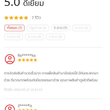
5.0
ดีเยี่ยม
7
รีวิว
ทั้งหมด
(
7
)
มีรูปภาพ
(
0
)
5 ดาว
(
7
)
4 ดาว
(
0
)
3 ดาว
(
0
)
2 ดาว
(
0
)
1 ดาว
(
0
)
Ra*****ka
การจัดส่งสินค้ารวดเร็วมาก การแพ็คสินค้ามามีกล่องใส่ มีกันกระแทกมา
ด้วย ดีมากมากพร้อมกับมีของแถมมาด้วย คุณภาพสินค้าดูแล้วดีพร้อม
รีวิวเมื่อ:
2024-05-27 16:57:10
จั*****ิล