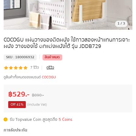
1
/
3
COCOGU แผ่นวางของติดผนัง ใช้กาวสองหน้าแทนการเจาะ
ผนัง วางของใช้ ตกแต่งผนังได้ รุ่น JDDB729
|
SKU :
180006932
สินค้าหมด
|
7
รีวิว
ดูรีวิว
ดูสินค้าทั้งหมดของแบรนด์
COCOGU
฿
529
.-
฿
890
.-
Off
41
%
(include Vat)
รับ Topvalue Coin สูงสุดถึง
5 Coins
การรับประกัน