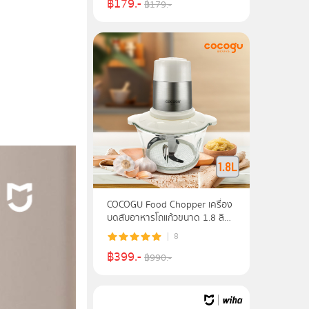
฿
179
.-
฿
179
.-
COCOGU Food Chopper เครื่อง
บดสับอาหารโถแก้วขนาด 1.8 ลิตร
รุ่น FC1- รับประกัน 2 ปี
8
฿
399
.-
฿
990
.-