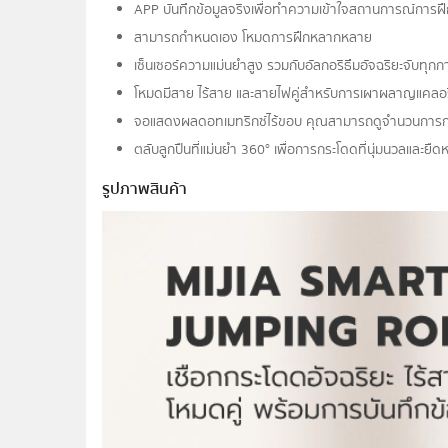
APP บันทึกข้อมูลจริงเพื่อทำความเข้าใจสถานการณ์การฝ
สามารถกำหนดเอง โหมดการฝึกหลากหลาย
เซ็นเซอร์ความแม่นยำสูง รวมกับอัลกอริธึมอัจฉริยะจับทุ
โหมดมีสาย ไร้สาย และสายไฟคู่สำหรับการเผาผลาญแคลอ
จอแสดงผลดอทเมทริกซ์ไร้ขอบ คุณสามารถดูจำนวนการกระโ
ตลับลูกปืนที่แม่นยำ 360° เพื่อการกระโดดที่นุ่มนวลและยืดหยุ
รูปภาพสินค้า