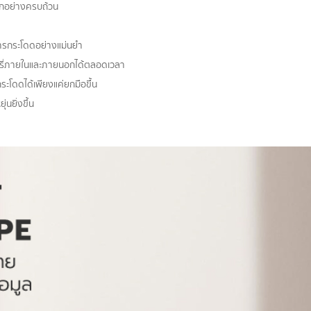
ึกอย่างครบถ้วน
กการกระโดดอย่างแม่นยำ
รี่ภายในและภายนอกได้ตลอดเวลา
ดดได้เพียงแค่ยกมือขึ้น
่นยิ่งขึ้น