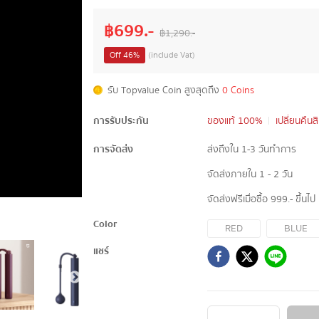
฿
699
.-
฿
1,290
.-
Off
46
%
(include Vat)
รับ Topvalue Coin สูงสุดถึง
0 Coins
การรับประกัน
ของแท้ 100%
เปลี่ยนคืนส
การจัดส่ง
ส่งถึงใน 1-3 วันทำการ
จัดส่งภายใน 1 - 2 วัน
จัดส่งฟรีเมื่อซื้อ 999.- ขึ้นไป
Color
RED
BLUE
แชร์