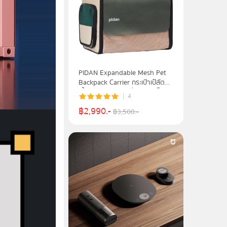
PIDAN Expandable Mesh Pet
Backpack Carrier กระเป๋าเป้สัตว์
เลี้ยงแบบขยายเป็นที่อยู่อาศัยได้
4
รุ่น EX-PETHUT
฿
2,990
.-
฿
3,500
.-