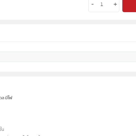
ดล มีไฟ
ั้น