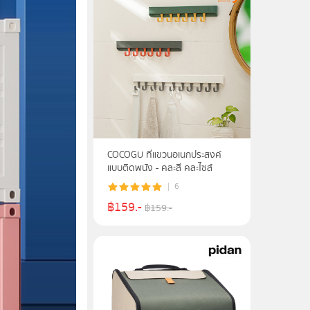
COCOGU ที่แขวนอเนกประสงค์
แบบติดพนัง - คละสี คละไซส์
6
฿
159
.-
฿
159
.-