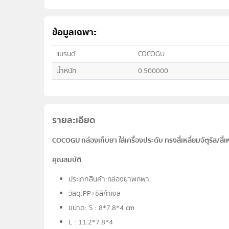
ข้อมูลเฉพาะ
แบรนด์
COCOGU
น้ำหนัก
0.500000
รายละเอียด
COCOGU กล่องเก็บยา ใส่เครื่องประดับ ทรงสี่เหลี่ยมจัตุรัส/สี่เ
คุณสมบัติ
ประเภทสินค้า:กล่องยาพกพา
วัสดุ:PP+ซิลิก้าเจล
ขนาด: S : 8*7.8*4 cm
L : 11.2*7.8*4