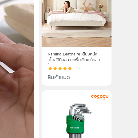
Namiko Leathaire เตียงหนัง
สไตล์มินิมอล ยกพื้นเตียงเก็บของ
ได้ รุ่น LS01ZHC036
6
สินค้าหมด