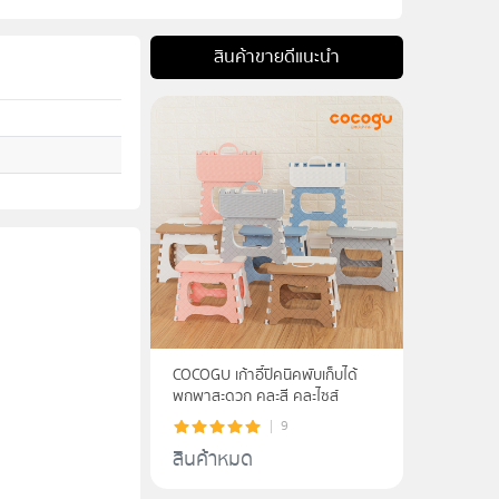
สินค้าขายดีแนะนำ
COCOGU เก้าอี้ปิคนิคพับเก็บได้
พกพาสะดวก คละสี คละไซส์
9
สินค้าหมด