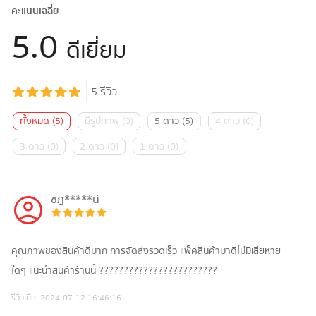
คะแนนเฉลี่ย
5.0
ดีเยี่ยม
5
รีวิว
ทั้งหมด
(
5
)
มีรูปภาพ
(
0
)
5 ดาว
(
5
)
4 ดาว
(
0
)
3 ดาว
(
0
)
2 ดาว
(
0
)
1 ดาว
(
0
)
ชฎ*****น์
คุณภาพของสินค้าดีมาก การจัดส่งรวดเร็ว แพ็คสินค้ามาดีไม่มีเสียหาย
ใดๆ แนะนำสินค้าร้านนี้ ????????????????????????
รีวิวเมื่อ:
2024-07-12 16:46:16