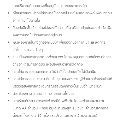
โดยปริมาณที่ออกมาจะขึ้นอยู่กับขนาดของอาหารเม็ด
ดีไซน์ช่วงขอบฝาถังใส่อาหารใช้วัสดุที่เป็นซิลิโคนคุณภาพดี เพื่อป้องกัน
อากาศเข้าไปด้านใน
ป้องกันอีกชั้นด้วย ช่องใส่ซองกันความชื้น บริเวณด้านในของฝาถัง เพื่อ
คงความสดใหม่ของอาหารอยู่เสมอ
ฟันเฟืองภายในถังถูกออกแบบมาเพื่อป้องกันอากาศเข้า และลดการ
เข้าไปของแมลงต่างๆ
ระบบป้องกันอาหารติดขัดด้วยใบพัด โดยจะหมุนกลับทันทีเมื่อพบว่าการ
จ่ายอาหารมีการติดขัด เพื่อป้องกันอาหารติดค้าง
ถาดใส่อาหารสเตนเลสเกรด 304 มั่นใจ ปลอดภัย ไม่เป็นสนิม
ถาดใส่อาหารสามารถเปลี่ยนเป็นรูปแบบของชามคู่ได้ เหมาะสำหรับบ้านที่
มีสัตว์เลี้ยงหลายตัว (อุปกรณ์เสริมดังกล่าวเป็นแบบจำหน่ายแยก)
ตัวเครื่องสามารถแยกทำความสะอาดได้ง่าย
มาพร้อมกับระบบสำรองไฟ กรณีที่ไฟฟ้าดับ โดยจะทำงานผ่านถ่าน
ขนาด AA จำนวน 4 ก้อน อยู่ได้นานสูงสุด 15 วัน* (คำนวณจากการ
ตั้งเวลาให้อาหาร 10 ครั้ง และ ปริมาณอาหาร 2 ส่วน ทุกวัน)