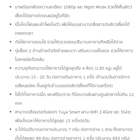
มาพร้อมกล้องความละเอียด 1080p และ Night Mode ช่วยให้เห็นสัตว์
เลี้ยงได้อย่างชัดเจนแม้อยู่ในที่มืด
มีไมโครโฟนและลำโพงในตัว เพื่อให้คุณสามารถสื่อสารกับสัตว์เลี้ยงได้
ตลอดเวลา
ถังใส่อาหารแบบใส ช่วยให้ตรวจสอบปริมาณอาหารที่เหลือได้ง่าย
ปุ่มล็อก 2 ด้านข้างตัวถังซ้ายและขวา เสริมความแข็งแรง ช่วยให้อาหาร
ไม่หกแม้เครื่องล้ม
ความจุถังสามารถใส่อาหารได้สูงสุดถึง 4 ลิตร (1.85 kg) อยู่ได้
ประมาณ 15 - 20 วัน ต่อการเติมอาหาร 1 ครั้ง (จำนวนวันอาจมีการ
เปลี่ยนแปลง ขึ้นอยู่กับจำนวนของสัตว์เลี้ยงที่ใช้งานเครื่อง)
ใส่ได้ทั้งอาหารเม็ด และฟรีซดราย ที่มีขนาดเส้นผ่านศูนย์กลางไม่เกิน 12
mm
สามารถเชื่อมต่อกับแอปฯ Tuya Smart ผ่าน WiFi 2.4GHz และ 5GHz
เพื่อตั้งเวลาให้อาหารได้สูงสุด 15 ครั้งต่อวัน
จะได้รับปริมาณอาหารประมาณ 7 กรัม ต่อการจ่าย 1 ส่วน ซึ่งสามารถ
ตั้งได้สูงสุด 99 ส่วน ต่อการจ่ายอาหาร 1 ครั้ง (ประมาณ 693 กรัม)