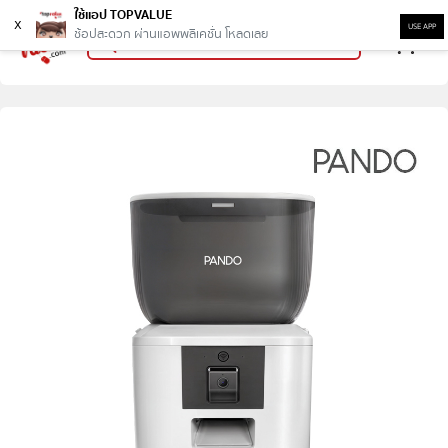
ใช้แอป TOPVALUE
x
USE APP
ช้อปสะดวก ผ่านแอพพลิเคชั่น โหลดเลย