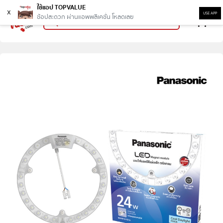
ใช้แอป TOPVALUE
x
USE APP
ช้อปสะดวก ผ่านแอพพลิเคชั่น โหลดเลย