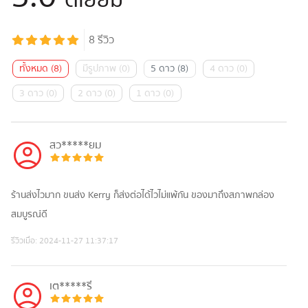
8
รีวิว
ทั้งหมด
(
8
)
มีรูปภาพ
(
0
)
5 ดาว
(
8
)
4 ดาว
(
0
)
3 ดาว
(
0
)
2 ดาว
(
0
)
1 ดาว
(
0
)
สว*****ยม
ร้านส่งไวมาก ขนส่ง Kerry ก็ส่งต่อได้ไวไม่แพ้กัน ของมาถึงสภาพกล่อง
สมบูรณ์ดี
รีวิวเมื่อ:
2024-11-27 11:37:17
เต*****รี