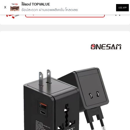
ใช้แอป TOPVALUE
x
USE APP
ช้อปสะดวก ผ่านแอพพลิเคชั่น โหลดเลย