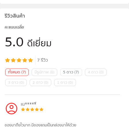
รีวิวสินค้า
คะแนนเฉลี่ย
5.0
ดีเยี่ยม
7
รีวิว
ทั้งหมด
(
7
)
มีรูปภาพ
(
0
)
5 ดาว
(
7
)
4 ดาว
(
0
)
3 ดาว
(
0
)
2 ดาว
(
0
)
1 ดาว
(
0
)
เน*****ิ์
ของมาถึงไวมาก มีของแถมเป็นกล่องมาให้ด้วย