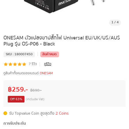
1
/
4
ONESAM ตัวแปลงขาปลั๊กไฟ Universal EU/UK/US/AUS
Plug รุ่น OS-P06 - Black
|
SKU :
180007450
สินค้าหมด
|
7
รีวิว
ดูรีวิว
ดูสินค้าทั้งหมดของแบรนด์
ONESAM
฿
259
.-
฿
690
.-
Off
63
%
(include Vat)
รับ Topvalue Coin สูงสุดถึง
2 Coins
การรับประกัน