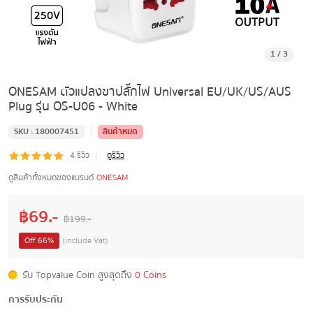
1
/
3
ONESAM ตัวแปลงขาปลั๊กไฟ Universal EU/UK/US/AUS
Plug รุ่น OS-U06 - White
|
SKU :
180007451
สินค้าหมด
|
4
รีวิว
ดูรีวิว
ดูสินค้าทั้งหมดของแบรนด์
ONESAM
฿
69
.-
฿
199
.-
Off
66
%
(include Vat)
รับ Topvalue Coin สูงสุดถึง
0 Coins
การรับประกัน