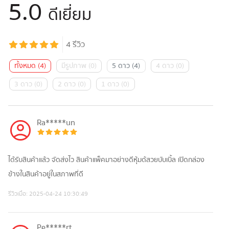
5.0
ดีเยี่ยม
4
รีวิว
ทั้งหมด
(
4
)
มีรูปภาพ
(
0
)
5 ดาว
(
4
)
4 ดาว
(
0
)
3 ดาว
(
0
)
2 ดาว
(
0
)
1 ดาว
(
0
)
Ra*****un
ได้รับสินค้าแล้ว จัดส่งไว สินค้าแพ็คมาอย่างดีหุ้มด้สวยบับเบิ้ล เปิดกล่อง
ข้างในสินค้าอยู่ในสภาพที่ดี
รีวิวเมื่อ:
2025-04-24 10:30:49
Pe*****rt