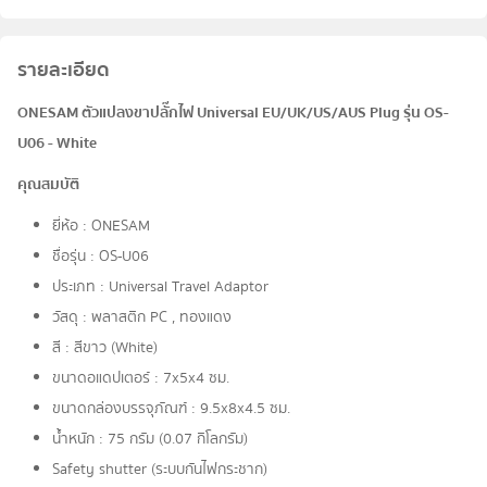
รายละเอียด
ONESAM ตัวแปลงขาปลั๊กไฟ Universal EU/UK/US/AUS Plug รุ่น OS-
U06 - White
คุณสมบัติ
ยี่ห้อ : ONESAM
ชื่อรุ่น : OS-U06
ประเภท : Universal Travel Adaptor
วัสดุ : พลาสติก PC , ทองแดง
สี : สีขาว (White)
ขนาดอแดปเตอร์ : 7x5x4 ซม.
ขนาดกล่องบรรจุภัณฑ์ : 9.5x8x4.5 ซม.
น้ำหนัก : 75 กรัม (0.07 กิโลกรัม)
Safety shutter (ระบบกันไฟกระชาก)