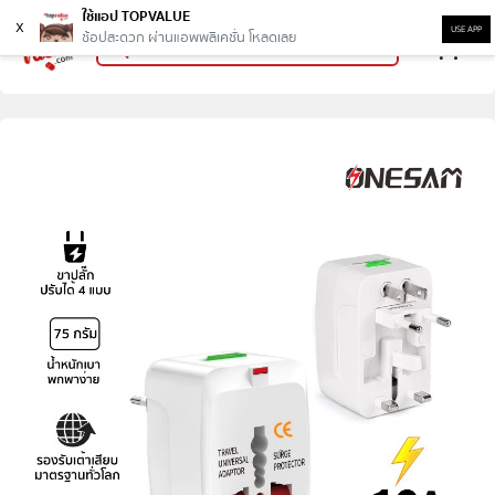
ใช้แอป TOPVALUE
x
USE APP
ช้อปสะดวก ผ่านแอพพลิเคชั่น โหลดเลย