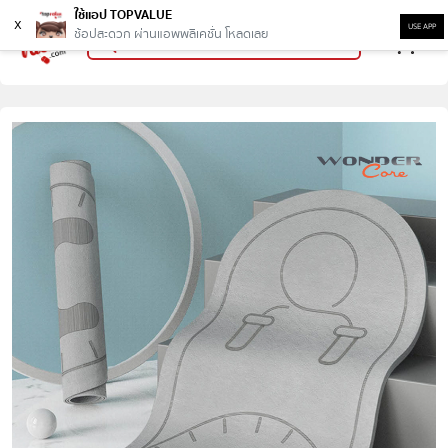
ใช้แอป TOPVALUE
x
USE APP
ช้อปสะดวก ผ่านแอพพลิเคชั่น โหลดเลย