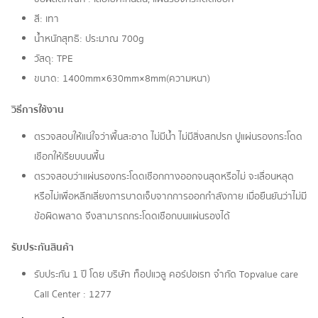
สี: เทา
น้ำหนักสุทธิ: ประมาณ 700g
วัสดุ: TPE
ขนาด: 1400mm×630mm×8mm(ความหนา)
วิธีการใช้งาน
ตรวจสอบให้แน่ใจว่าพื้นสะอาด ไม่มีน้ำ ไม่มีสิ่งสกปรก ปูแผ่นรองกระโดด
เชือกให้เรียบบนพื้น
ตรวจสอบว่าแผ่นรองกระโดดเชือกกางออกจนสุดหรือไม่ จะเลื่อนหลุด
หรือไม่เพื่อหลีกเลี่ยงการบาดเจ็บจากการออกกำลังกาย เมื่อยืนยันว่าไม่มี
ข้อผิดพลาด จึงสามารถกระโดดเชือกบนแผ่นรองได้
รับประกันสินค้า
รับประกัน 1 ปี โดย บริษัท ท็อปแวลู คอร์ปอเรท จํากัด Topvalue care
Call Center : 1277