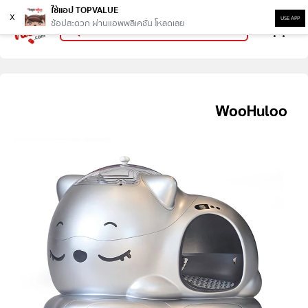
ใช้แอป TOPVALUE
x
USE APP
ช้อปสะดวก ผ่านแอพพลิเคชั่น โหลดเลย