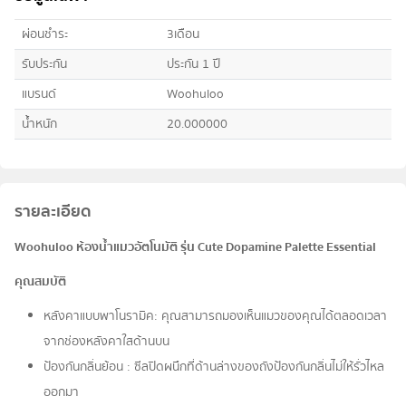
ผ่อนชำระ
3เดือน
รับประกัน
ประกัน 1 ปี
แบรนด์
Woohuloo
น้ำหนัก
20.000000
รายละเอียด
Woohuloo ห้องน้ำแมวอัตโนมัติ รุ่น Cute Dopamine Palette Essential
คุณสมบัติ
หลังคาแบบพาโนรามิค: คุณสามารถมองเห็นแมวของคุณได้ตลอดเวลา
จากช่องหลังคาใสด้านบน
ป้องกันกลิ่นย้อน : ซีลปิดผนึกที่ด้านล่างของถังป้องกันกลิ่นไม่ให้รั่วไหล
ออกมา