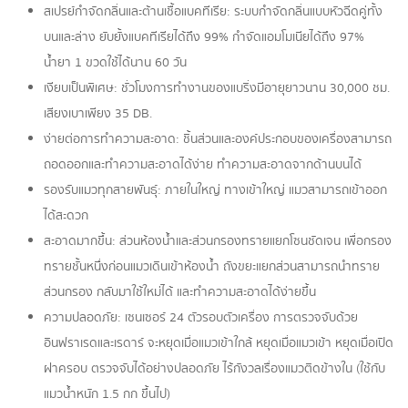
สเปรย์กำจัดกลิ่นและต้านเชื้อแบคทีเรีย: ระบบกำจัดกลิ่นแบบหัวฉีดคู่ทั้ง
บนและล่าง ยับยั้งแบคทีเรียได้ถึง 99% กำจัดแอมโมเนียได้ถึง 97%
น้ำยา 1 ขวดใช้ได้นาน 60 วัน
เงียบเป็นพิเศษ: ชั่วโมงการทำงานของแบริ่งมีอายุยาวนาน 30,000 ชม.
เสียงเบาเพียง 35 DB.
ง่ายต่อการทำความสะอาด: ชิ้นส่วนและองค์ประกอบของเครื่องสามารถ
ถอดออกและทำความสะอาดได้ง่าย ทำความสะอาดจากด้านบนได้
รองรับแมวทุกสายพันธุ์: ภายในใหญ่ ทางเข้าใหญ่ แมวสามารถเข้าออก
ได้สะดวก
สะอาดมากขึ้น: ส่วนห้องน้ำและส่วนกรองทรายแยกโซนชัดเจน เพื่อกรอง
ทรายชั้นหนึ่งก่อนแมวเดินเข้าห้องน้ำ ถังขยะแยกส่วนสามารถนำทราย
ส่วนกรอง กลับมาใช้ใหม่ได้ และทำความสะอาดได้ง่ายขึ้น
ความปลอดภัย: เซนเซอร์ 24 ตัวรอบตัวเครื่อง การตรวจจับด้วย
อินฟราเรดและเรดาร์ จะหยุดเมื่อแมวเข้าใกล้ หยุดเมื่อแมวเข้า หยุดเมื่อเปิด
ฝาครอบ ตรวจจับได้อย่างปลอดภัย ไร้กังวลเรื่องแมวติดข้างใน (ใช้กับ
แมวน้ำหนัก 1.5 กก ขึ้นไป)