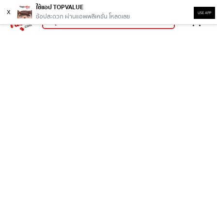
ใช้แอป TOPVALUE
x
USE APP
ช้อปสะดวก ผ่านแอพพลิเคชั่น โหลดเลย