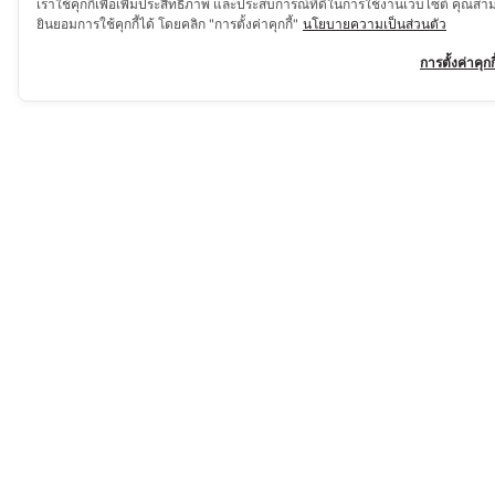
เราใช้คุกกี้เพื่อเพิ่มประสิทธิภาพ และประสบการณ์ที่ดีในการใช้งานเว็บไซต์ คุณสา
ยินยอมการใช้คุกกี้ได้ โดยคลิก "การตั้งค่าคุกกี้"
นโยบายความเป็นส่วนตัว
การตั้งค่าคุกกี