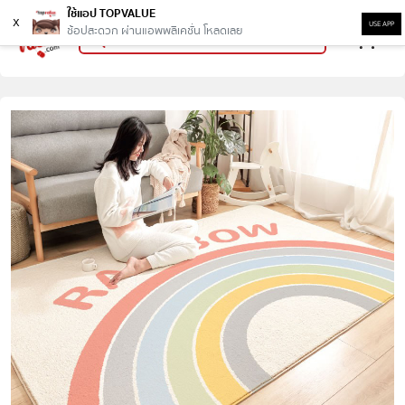
ใช้แอป TOPVALUE
x
USE APP
ช้อปสะดวก ผ่านแอพพลิเคชั่น โหลดเลย