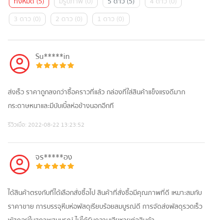
ทั้งหมด
(
5
)
มีรูปภาพ
(
0
)
5 ดาว
(
5
)
4 ดาว
(
0
)
3 ดาว
(
0
)
2 ดาว
(
0
)
1 ดาว
(
0
)
Su*****in
ส่งเร็ว ราคาถูกลงกว่าซื้อคราวที่แล้ว กล่องที่ใส่สินค้าแข็งแรงดีมาก
กระดาษหนาและมีบับเบิ้ลห่อข้างนอกอีกที
รีวิวเมื่อ:
2022-08-22 13:23:52
จร*****อง
ได้สินค้าตรงกับที่ได้เลือกสั่งซื้อไป สินค้าที่สั่งซื้อมีคุณภาพที่ดี เหมาะสมกับ
ราคาขาย การบรรจุหีบห่อพัสดุเรียบร้อยสมบูรณ์ดี การจัดส่งพัสดุรวดเร็ว