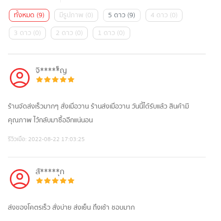
ทั้งหมด
(
9
)
มีรูปภาพ
(
0
)
5 ดาว
(
9
)
4 ดาว
(
0
)
3 ดาว
(
0
)
2 ดาว
(
0
)
1 ดาว
(
0
)
จิ*****็ญ
ร้านจัดส่งเร็วมากๆ สั่งเมื่อวาน ร้านส่งเมื่อวาน วันนี้ได้รับแล้ว สินค้ามี
คุณภาพ ไว้กลับมาซื้ออีกแน่นอน
รีวิวเมื่อ:
2022-08-22 17:03:25
สั*****ุก
ส่งของโคตรเร็ว สั่งบ่าย ส่งเย็น ถึงเช้า ชอบมาก