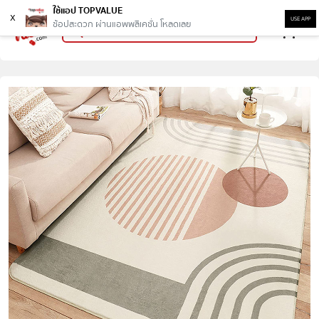
ใช้แอป TOPVALUE
x
USE APP
ช้อปสะดวก ผ่านแอพพลิเคชั่น โหลดเลย