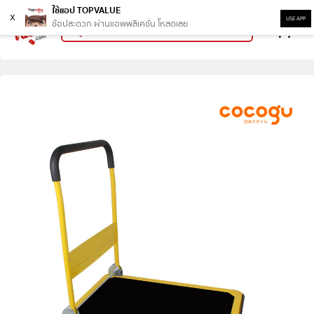
ใช้แอป TOPVALUE
x
USE APP
ช้อปสะดวก ผ่านแอพพลิเคชั่น โหลดเลย