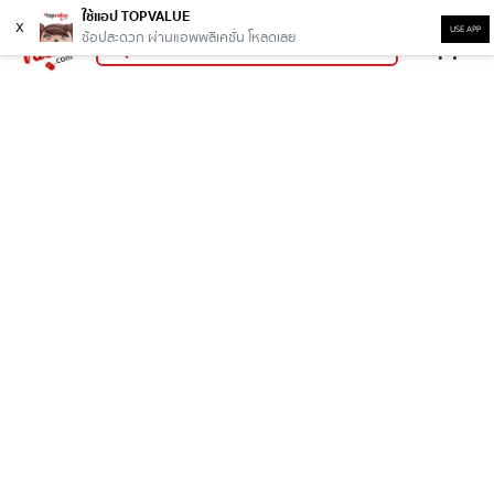
ใช้แอป TOPVALUE
x
USE APP
ช้อปสะดวก ผ่านแอพพลิเคชั่น โหลดเลย