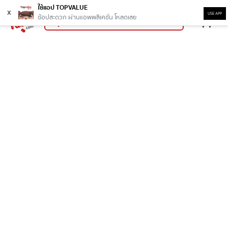
ใช้แอป TOPVALUE
x
USE APP
ช้อปสะดวก ผ่านแอพพลิเคชั่น โหลดเลย