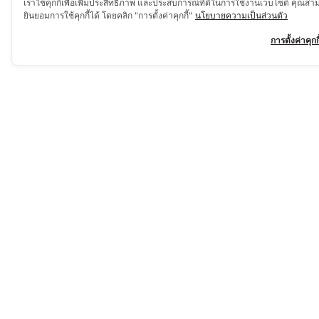
เราใช้คุกกี้เพื่อเพิ่มประสิทธิภาพ และประสบการณ์ที่ดีในการใช้งานเว็บไซต์ คุณสา
ยินยอมการใช้คุกกี้ได้ โดยคลิก "การตั้งค่าคุกกี้"
นโยบายความเป็นส่วนตัว
การตั้งค่าคุกกี