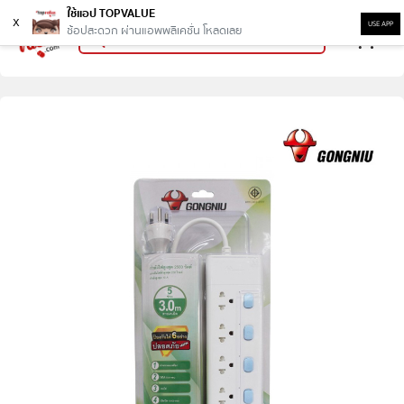
ใช้แอป TOPVALUE
x
USE APP
ช้อปสะดวก ผ่านแอพพลิเคชั่น โหลดเลย