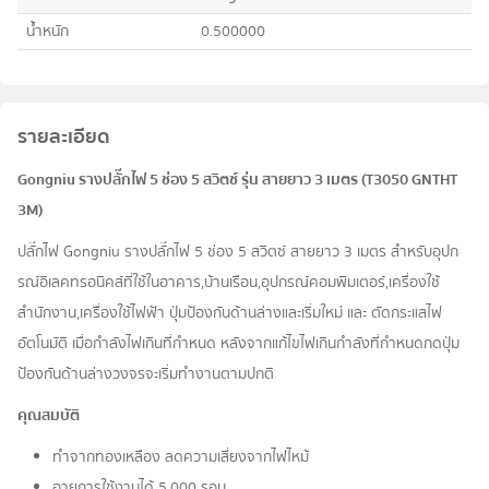
น้ำหนัก
0.500000
รายละเอียด
Gongniu รางปลั๊กไฟ 5 ช่อง 5 สวิตซ์ รุ่น สายยาว 3 เมตร (T3050 GNTHT
3M)
ปลั๊กไฟ Gongniu รางปลั๊กไฟ 5 ช่อง 5 สวิตซ์ สายยาว 3 เมตร สำหรับอุปก
รณ์อิเลคทรอนิคส์ที่ใช้ในอาคาร,บ้านเรือน,อุปกรณ์คอมพิมเตอร์,เครื่องใช้
สำนักงาน,เครื่องใช้ไฟฟ้า ปุ่มป้องกันด้านล่างและเริ่มใหม่ และ ตัดกระแสไฟ
อัตโนมัติ เมื่อกำลังไฟเกินที่กำหนด หลังจากแก้ไขไฟเกินกำลังที่กำหนดกดปุ่ม
ป้องกันด้านล่างวงจรจะเริ่มทำงานตามปกติ
คุณสมบัติ
ทำจากทองเหลือง ลดความเสี่ยงจากไฟไหม้
อายุการใช้งานได้ 5,000 รอบ