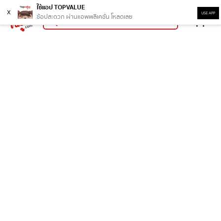
ใช้แอป TOPVALUE
x
USE APP
ช้อปสะดวก ผ่านแอพพลิเคชั่น โหลดเลย