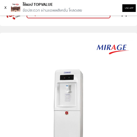
ใช้แอป TOPVALUE
x
USE APP
ช้อปสะดวก ผ่านแอพพลิเคชั่น โหลดเลย