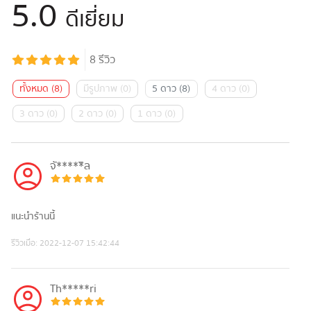
5.0
ดีเยี่ยม
8
รีวิว
ทั้งหมด
(
8
)
มีรูปภาพ
(
0
)
5 ดาว
(
8
)
4 ดาว
(
0
)
3 ดาว
(
0
)
2 ดาว
(
0
)
1 ดาว
(
0
)
จั*****ิล
แนะนำร้านนี้
รีวิวเมื่อ:
2022-12-07 15:42:44
Th*****ri