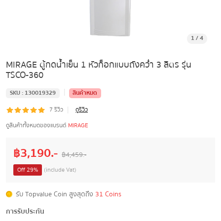
1
/
4
MIRAGE ตู้กดน้ำเย็น 1 หัวก็อกแบบถังคว่ำ 3 ลิตร รุ่น
TSCO-360
|
SKU :
130019329
สินค้าหมด
|
7
รีวิว
ดูรีวิว
ดูสินค้าทั้งหมดของแบรนด์
MIRAGE
฿
3,190
.-
฿
4,459
.-
Off
29
%
(include Vat)
รับ Topvalue Coin สูงสุดถึง
31 Coins
การรับประกัน