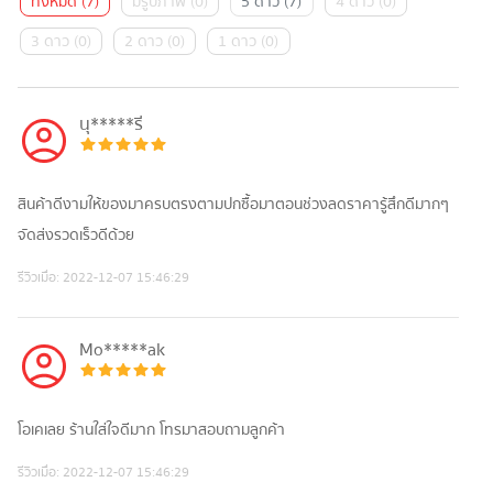
ทั้งหมด
(
7
)
มีรูปภาพ
(
0
)
5 ดาว
(
7
)
4 ดาว
(
0
)
3 ดาว
(
0
)
2 ดาว
(
0
)
1 ดาว
(
0
)
นุ*****รี
สินค้าดีงามให้ของมาครบตรงตามปกซื้อมาตอนช่วงลดราคารู้สึกดีมากๆ
จัดส่งรวดเร็วดีด้วย
รีวิวเมื่อ:
2022-12-07 15:46:29
Mo*****ak
โอเคเลย ร้านใส่ใจดีมาก โทรมาสอบถามลูกค้า
รีวิวเมื่อ:
2022-12-07 15:46:29