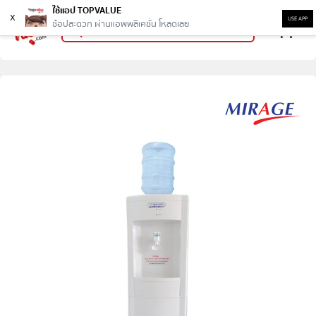
ใช้แอป TOPVALUE
x
USE APP
ช้อปสะดวก ผ่านแอพพลิเคชั่น โหลดเลย