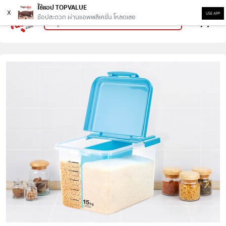
ใช้แอป TOPVALUE
x
USE APP
ช้อปสะดวก ผ่านแอพพลิเคชั่น โหลดเลย