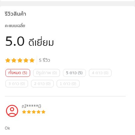
รีวิวสินค้า
คะแนนเฉลี่ย
5.0
ดีเยี่ยม
5
รีวิว
ทั้งหมด
(
5
)
มีรูปภาพ
(
0
)
5 ดาว
(
5
)
4 ดาว
(
0
)
3 ดาว
(
0
)
2 ดาว
(
0
)
1 ดาว
(
0
)
ณั*****มิ
Ok