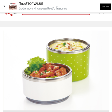
ใช้แอป TOPVALUE
x
USE APP
ช้อปสะดวก ผ่านแอพพลิเคชั่น โหลดเลย