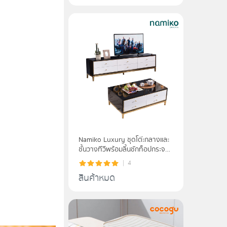
Namiko Luxury ชุดโต๊ะกลางและ
ชั้นวางทีวีพร้อมลิ้นชักท็อปกระจก
ขอบทอง รุ่น #8016 - white
4
สินค้าหมด