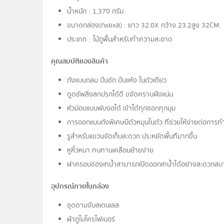
น้ำหนัก : 1,370 กรัม.
ขนาดกล่อง(กxยxส) : ยาว 32.0 X กว้าง 23.2 สูง 32 CM.
ประเภท : ไม้ถูพื้นสำหรับทำความสะอาด
คุณสมบัติของสินค้า
ถังแบบกลม ปั่นชัก ปั่นแห้ง ในตัวเดียว
ดูดซัพสิ่งสกปรกได้ดี ขจัดคราบฝังแน่น
หัวม๊อบแบบพับงอได้ เข้าได้ทุกซอกทุกมุม
การออกแบบถังพิเศษมีตัวหมุนในตัว ที่ช่วยให้ง่ายต่อการท
รูสำหรับแขวนจัดเก็บสะดวก ประหยัดพื้นที่มากขึ้น
หูหิ้วหนา ทนทานเคลื่อนย้ายง่าย
ฝาครอบช่องเทน้ำสามารถเปิดออกเทน้ำได้อย่างสะดวกสบ
อุปกรณ์ภายในกล่อง
ชุดดามจับสเตนเลส
ผ้าถูไมโครไฟเบอร์