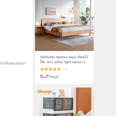
(พร้อมส่ง) Namiko Haus เตียงไม้
โอ๊ค 3in1 พร้อม light sensor และ
ม่กระเซ็นเลอะออกมา
usb charger ขนาด 5-6 ฟุต รุ่น
4
LS02ZHJU1A
สินค้าหมด