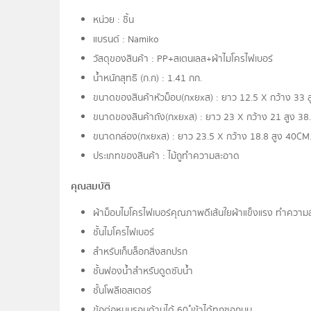
หน่วย : ชิ้น
แบรนด์ : Namiko
วัสดุของสินค้า : PP+สเตนเลส+ผ้าไมโครไฟเบอร์
น้ำหนักสุทธิ (ก.ก) : 1.41 กก.
ขนาดของสินค้าหัวม็อบ(กxยxส) : ยาว 12.5 X กว้าง 33 
ขนาดของสินค้าถัง(กxยxส) : ยาว 23 X กว้าง 21 สูง 38
ขนาดกล่อง(กxยxส) : ยาว 23.5 X กว้าง 18.8 สูง 40 CM
ประเภทของสินค้า : ไม้ถูทำความสะอาด
คุณสมบัติ
ผ้าม็อบไมโครไฟเบอร์คุณภาพดีเส้นใยผ้าแข็งแรง ทำความส
ชั้นไมโครไฟเบอร์
สำหรับเก็บล็อกสิ่งสกปรก
ชั้นฟองน้ำสำหรับดูดซับน้ำ
ชั้นโพลีเอสเตอร์
ข้อต่อหมุนรอบด้านได้ 60 ํเข้าได้ทุกซอกมุม