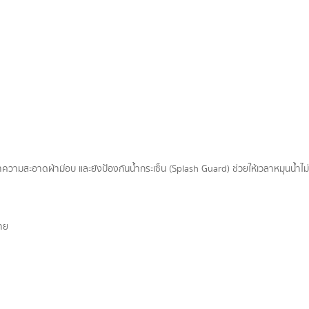
ำความสะอาดผ้าม๊อบ และยังป้องกันน้ำกระเซ็น (Splash Guard) ช่วยให้เวลาหมุนน้ำไ
าย