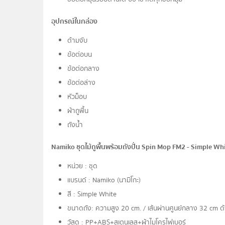
อุปกรณ์ในกล่อง
ด้ามจับ
ข้อต่อบน
ข้อต่อกลาง
ข้อต่อล่าง
หัวม็อบ
ผ้าถูพื้น
ถังน้ำ
Namiko ชุดไม้ถูพื้นพร้อมถังปั่น Spin Mop FM2 - Simple Whit
หน่วย : ชุด
แบรนด์ : Namiko (นามิโกะ)
สี : Simple White
ขนาดถัง: ความสูง 20 cm. / เส้นผ่านศูนย์กลาง 32 cm ด้า
วัสดุ : PP+ABS+สเตนเลส+ผ้าไมโครไฟเบอร์