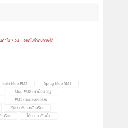
ินค้าใน 7 วัน
ออกใบกำกับภาษีได้
Spin Mop FM2
Spray Mop SM1
Mop FM2+ผ้าม็อบ 1คู่
FM1+ถังขยะอัจฉริยะ
SM1+ถังขยะอัจฉริยะ
จฉริยะ
ไม้กวาด+รีดน้ำ