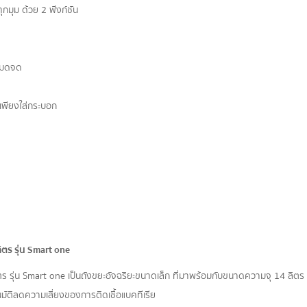
กมุม ด้วย 2 ฟังก์ชัน
งหมดจด
เพียงใส่กระบอก
ตร รุ่น Smart one
ร รุ่น Smart one เป็นถังขยะอัจฉริยะขนาดเล็ก ที่มาพร้อมกับขนาดความจุ 14 ลิตร 
มัติลดความเสี่ยงของการติดเชื้อแบคทีเรีย