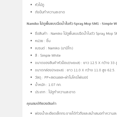
หัวไม้ถู
ถังปั่นทำความสะอาด
Namiko ไม้ถูพื้นแบบฉีดน้ำในตัว Spray Mop SM1 - Simple Whi
ชื่อสินค้า : Namiko ไม้ถูพื้นแบบฉีดน้ำในตัว Spray Mop
หน่วย : ชิ้น
แบรนด์ : Namiko (นามิโกะ)
สี : Simple White
ขนาดของสินค้าหัวม็อบ(กxยxส) : ยาว 12.5 X กว้าง 33 
ขนาดกล่อง(กxยxส) : ยาว 11.0 X กว้าง 11.0 สูง 62.5.
วัสดุ : PP+สเตนเลส+ผ้าไมโครไฟเบอร์
น้ำหนัก : 1.07 กก.
ประเภท : ไม้ถูทำความสะอาด
คุณสมบัติของสินค้า
ฟองน้ำละเอียดเล็กกระจายได้ทั่วถึงและสม่ำเสมอทำความ