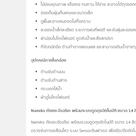
ไม้ม๊อบคุณภาพ แข็งแรง ทนทาน ใช้ง่าย สะอาดได้ทุกซอกทุ
ช่องเก็บฝุ่นเก็บเศษขยะขนาดเล็ก
ถูพื้นสะอาดหมดจดไม่ทิ้งคราบ
ละอองน้ำเล็กละเอียด ระยะการพ่นที่พอดี และจับฝุ่นละออ
ผ้าม๊อบไมโครไฟเบอร์ ดูดซับน้ำและสิ่งสกปรก
ที่จับถนัดมือ ด้ามทำจากสเตนเลส และสามารถเติมน้ำง่ายๆ
อุปกรณ์ภายในกล่อง
ด้ามจับด้านบน
ด้ามจับด้านล่าง
กระบอกใส่น้ำ
ผ้าถูไมโครไฟเบอร์
Namiko ถังขยะอัจฉริยะ พร้อมระบบดูดถุงอัตโนมัติ ขนาด 14 ลิ
Namiko ถังขยะอัจฉริยะ พร้อมระบบดูดถุงอัตโนมัติ ขนาด 14 ลิต
ตรวจจับการเคลื่อนไหว ระบบ Sensorอินฟาเรด เพื่อเปิด/ปิดอัตโน