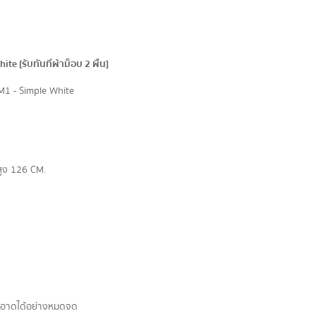
te [รับทันทีผ้าม็อบ 2 ผืน]
 SM1 - Simple White
สูง 126 CM.
สะอาดได้อย่างหมดจด