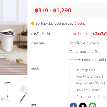
฿
379
- ฿
1,290
รับ Topvalue Coin สูงสุดถึง
0 Coins
การรับประกัน
ของแท้ 100%
เปลี่ยนคืนส
การจัดส่ง
ส่งถึงใน 1-3 วันทำการ
จัดส่งภายใน 1 - 2 วัน
จัดส่งฟรีเมื่อซื้อ 999.- ขึ้นไป
model
Flat Mop FM1
Mop FM1+ผ้าม็อบ 1คู่
Mop SM1+ผ้าม็อบ 1คู่
FM2+ถังขยะอัจฉริยะ
ไม้กวาด BD1 + ถังขยะอั
แชร์