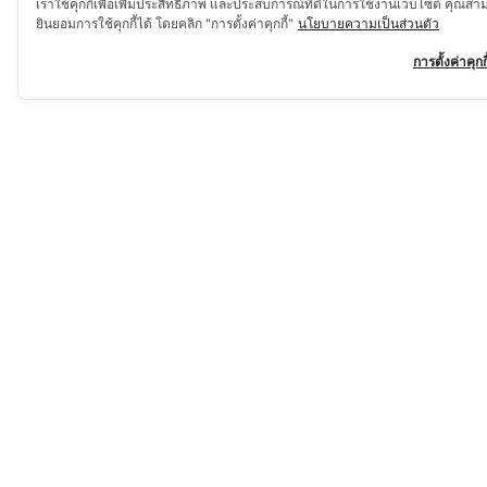
เราใช้คุกกี้เพื่อเพิ่มประสิทธิภาพ และประสบการณ์ที่ดีในการใช้งานเว็บไซต์ คุณสา
ยินยอมการใช้คุกกี้ได้ โดยคลิก "การตั้งค่าคุกกี้"
นโยบายความเป็นส่วนตัว
การตั้งค่าคุกกี