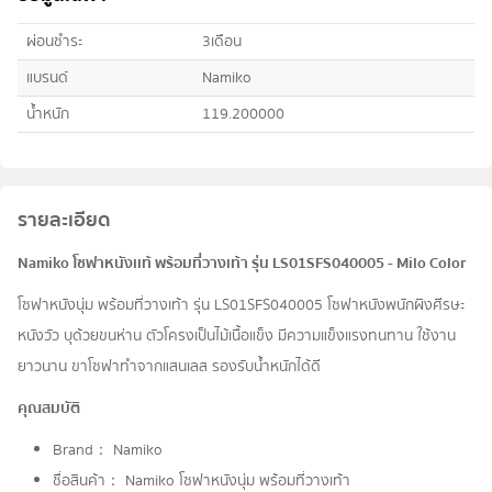
ผ่อนชำระ
3เดือน
แบรนด์
Namiko
น้ำหนัก
119.200000
รายละเอียด
Namiko โซฟาหนังเเท้ พร้อมที่วางเท้า รุ่น LS01SFS040005 - Milo Color
โซฟาหนังนุ่ม พร้อมที่วางเท้า รุ่น LS01SFS040005 โซฟาหนังพนักผิงศีรษะ
หนังวัว บุด้วยขนห่าน ตัวโครงเป็นไม้เนื้อแข็ง มีความแข็งแรงทนทาน ใช้งาน
ยาวนาน ขาโซฟาทำจากแสนเลส รองรับน้ำหนักได้ดี
คุณสมบัติ
Brand： Namiko
ชื่อสินค้า： Namiko โซฟาหนังนุ่ม พร้อมที่วางเท้า