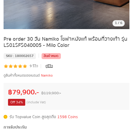
1
/
6
Pre order 30 วัน Namiko โซฟาหนังเเท้ พร้อมที่วางเท้า รุ่น
LS01SFS040005 - Milo Color
|
SKU :
180002657
สินค้าหมด
|
9
รีวิว
ดูรีวิว
ดูสินค้าทั้งหมดของแบรนด์
Namiko
฿
79,900
.-
฿
119,900
.-
Off
34
%
(include Vat)
รับ Topvalue Coin สูงสุดถึง
1598 Coins
การรับประกัน