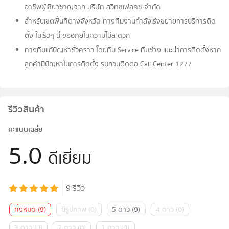
อาชีพผู้เชี่ยวชาญจาก บริษัท สวิทซเฟลคซ จำกัด
สำหรับเขตพื้นที่ต่างจังหวัด ทางทีมงานกำลังเร่งขยายการบริการติด
ตั้ง ในเร็วๆ นี้ ขออภัยในความไม่สะดวก
ทางทีมแก้ปัญหาชั่วคราว โดยทีม Service ทีมช่าง แนะนำการติดตั้งหาก
ลูกค้ามีปัญหาในการติดตั้ง รบกวนติดต่อ Call Center 1277
รีวิวสินค้า
คะแนนเฉลี่ย
5.0
ดีเยี่ยม
9
รีวิว
ทั้งหมด
(
9
)
มีรูปภาพ
(
0
)
5 ดาว
(
9
)
4 ดาว
(
0
)
3 ดาว
(
0
)
2 ดาว
(
0
)
1 ดาว
(
0
)