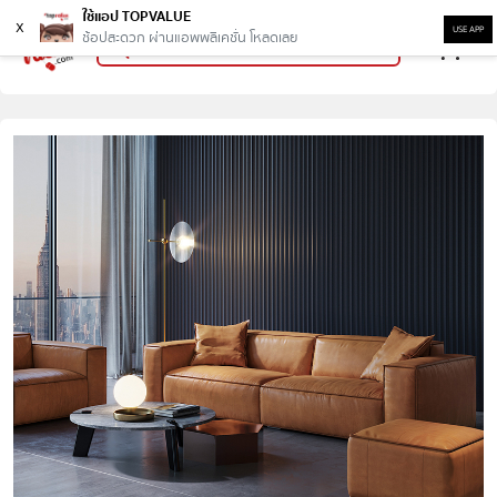
ใช้แอป TOPVALUE
x
USE APP
ช้อปสะดวก ผ่านแอพพลิเคชั่น โหลดเลย