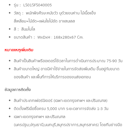
รุ่น： LS01SFS040005
วัสดุ： พนักพิงศีรษะหนังวัว บุด้วยขนห่าน ไม้เนื้อแข็ง
สี่เหลี่ยม+ไม้อัด+แผ่นใยไม้อัด ขาแสนเลส
สี： สีนมไมโล
ขนาดสินค้า： WxDxH : 168x280x67 Cm.
หมายเหตุเพิ่มเติม
สินค้าเป็นสินค้าพรีออเดอร์ใช้เวลาในการดำเนินการประมาณ 75-90 วัน
สินค้าขนาดใหญ่ อาจมีค่าใช้จ่ายในการจัดส่งเพิ่มเติม ขึ้นอยู่กับขนาด
ของสินค้า และพื้นที่การให้บริการของขนส่งเอกชน
ข้อมูลการติดตั้ง
สินค้าประเภทเฟอร์นิเจอร์ (เฉพาะเขตกรุงเทพฯ และปริมณฑล)
ติดตั้งฟรีเมื่อซื้อครบ 5,000 บาท ระยะเวลาการจัดส่ง 1-3 วัน
เฉพาะเขตกรุงเทพฯ และปริมณฑล
(นครปฐม,ปทุมธานี,นนทบุรี,สมุทรปราการ,สมุทรสาคร) โดยทีมช่างมือ