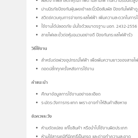
ผลิตจากพลาสติกคุณภาพดี ไม่ลามไฟ ทนความร้อนได้สูง
ม่านนิรภัยป้องกันฝุ่นผงเข้าและนิ้วมือสัมผัส ป้องกันไฟฟ้าด
สวิตช์ควบคุมการจ่ายกระแสไฟฟ้า เพิ่มความสะดวกในการใ
ใช้งานได้ปลอดภัย มั่นใจด้วยมาตรฐาน มอก. 2432-2556
สายไฟและขั้วต่อหุ้มฉนวนอย่างดี ป้องกันกระแสไฟฟ้ารั่ว
วิธีใช้งาน
สำหรับต่อพ่วงอุปกรณ์ไฟฟ้า เพื่อเพิ่มความยาวของสายไ
ถอดปลั้กทุกครั้งหลังการใช้งาน
คำแนะนำ
ศึกษาข้อมูลการใช้งานอย่างละเอียด
ระมัดระวังการกระแทก เพราะอาจทำให้สินค้าเสียหาย
ข้อควรระวัง
ห้ามดัดแปลง แก้ไขสินค้า หรือนำไปใช้งานผิดประเภท
ห้ามใช้สารเคมีที่มีฤทธิ์เป็นกรด และด่างทำความสะอาด