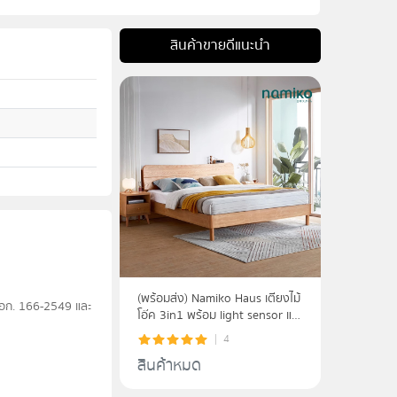
สินค้าขายดีแนะนำ
(พร้อมส่ง) Namiko Haus เตียงไม้
มอก. 166-2549 และ
โอ๊ค 3in1 พร้อม light sensor และ
usb charger ขนาด 5-6 ฟุต รุ่น
4
LS02ZHJU1A
สินค้าหมด