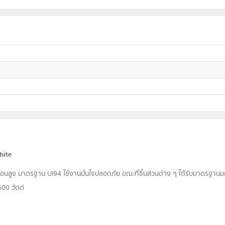
hite
ูง มาตรฐาน UI94 ใช้งานมั่นใจปลอดภัย ขณะที่ชิ้นส่วนต่าง ๆ ได้รับมาตรฐาน
00 วัตต์