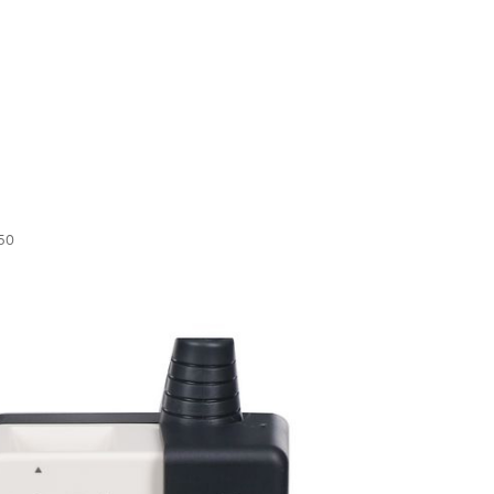
น
450