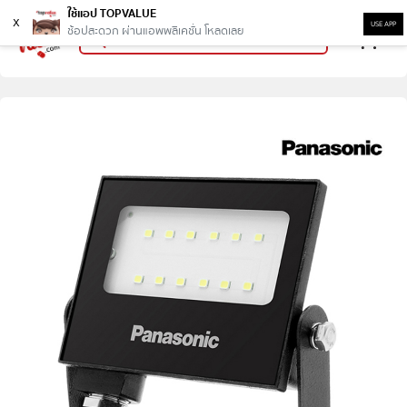
ใช้แอป TOPVALUE
x
USE APP
ช้อปสะดวก ผ่านแอพพลิเคชั่น โหลดเลย