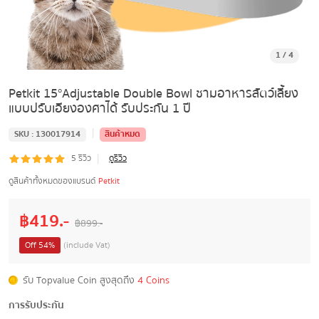
1
/
4
Petkit 15°Adjustable Double Bowl ชามอาหารสัตว์เลี้ยง
แบบปรับเอียงองศาได้ รับประกัน 1 ปี
|
SKU :
130017914
สินค้าหมด
|
5
รีวิว
ดูรีวิว
ดูสินค้าทั้งหมดของแบรนด์
Petkit
฿
419
.-
฿
899
.-
Off
54
%
(include Vat)
รับ Topvalue Coin สูงสุดถึง
4 Coins
การรับประกัน