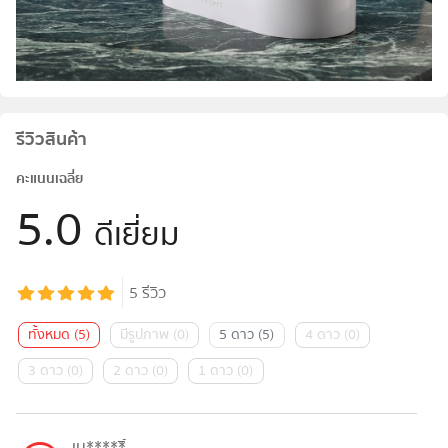
รีวิวสินค้า
คะแนนเฉลี่ย
5.0
ดีเยี่ยม
5
รีวิว
ทั้งหมด
(
5
)
มีรูปภาพ
(
0
)
5 ดาว
(
5
)
4 ดาว
(
0
)
3 ดาว
(
0
)
2 ดาว
(
0
)
1 ดาว
(
0
)
เน*****ิ์