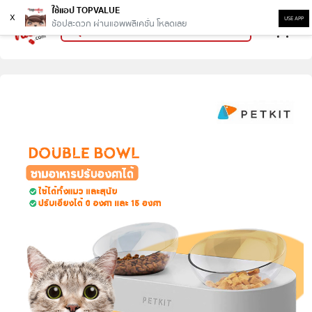
ใช้แอป TOPVALUE
x
USE APP
ช้อปสะดวก ผ่านแอพพลิเคชั่น โหลดเลย