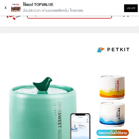
ใช้แอป TOPVALUE
x
USE APP
ช้อปสะดวก ผ่านแอพพลิเคชั่น โหลดเลย