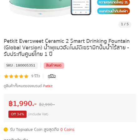
1
/
5
Petkit Eversweet Ceramic 2 Smart Drinking Fountain
(Global Version) น้ำพุแมวอัตโนมัติเซรามิกปั๊มน้ำไร้สาย -
รับประกันศูนย์ไทย 1 ปี
|
SKU :
180005351
สินค้าหมด
|
9
รีวิว
ดูรีวิว
ดูสินค้าทั้งหมดของแบรนด์
Petkit
฿
1,990
.-
฿
2,990
.-
Off
34
%
(include Vat)
รับ Topvalue Coin สูงสุดถึง
0 Coins