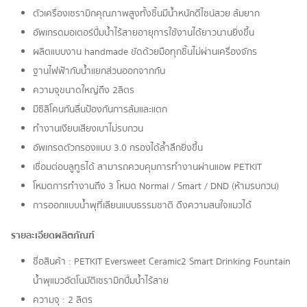
ตัวเครื่องเซรามิกคุณภาพสูงทั้งชิ้นมีน้ำหนักดีไซน์สวย ล้มยาก
อัพเกรดมอเตอร์ปั๊มน้ำไร้สายอายุการใช้งานได้ยาวนานยิ่งขึ้น
ผลิตแบบงาน handmade ขัดด้วยมือทุกชิ้นไม่ผ่านเครื่องจักร
ฐานไฟฟ้ากับน้ำแยกส่วนออกจากกัน
ความจุขนาดใหญ่ถึง 2ลิตร
มีซิลิโคนกันลื่นป้องกันการล้มและแตก
ทำงานเงียบเสียงเบาไม่รบกวน
อัพเกรดตัวกรองแบบ 3.0 กรองได้ล้ำลึกยิ่งขึ้น
เชื่อมต่อบลูทูธได้ สามารถควบคุมการทำงานผ่านแอพ PETKIT
โหมดการทำงานถึง 3 โหมด Normal / Smart / DND (ห้ามรบกวน)
การออกแบบน้ำพุที่เลียนแบบธรรมชาติ ดึงความสนใจแมวได้
รายละเอียดผลิตภัณฑ์
ชื่อสินค้า : PETKIT Eversweet Ceramic2 Smart Drinking Fountain
น้ำพุแมวอัตโนมัติเซรามิกปั๊มน้ำไร้สาย
ความจุ : 2 ลิตร