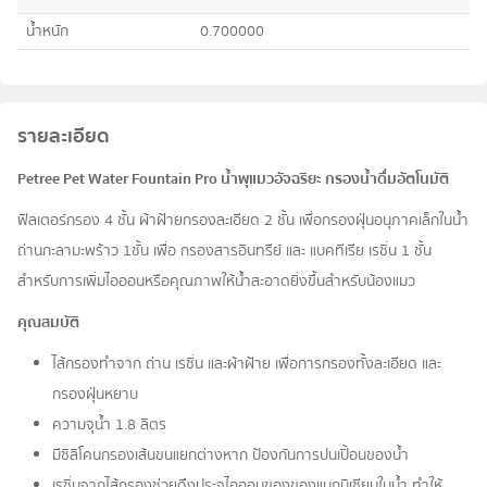
น้ำหนัก
0.700000
รายละเอียด
Petree Pet Water Fountain Pro น้ำพุแมวอัจฉริยะ กรองน้ำดื่มอัตโนมัติ
ฟิลเตอร์กรอง 4 ชั้น ผ้าฝ้ายกรองละเอียด 2 ชั้น เพื่อกรองฝุ่นอนุภาคเล็กในน้ำ
ถ่านกะลามะพร้าว 1ชั้น เพื่อ กรองสารอินทรีย์ และ แบคทีเรีย เรซิ่น 1 ชั้น
สำหรับการเพิ่มไอออนหรือคุณภาพให้น้ำสะอาดยิ่งขึ้นสำหรับน้องแมว
คุณสมบัติ
ไส้กรองทำจาก ถ่าน เรซิ่น และผ้าฝ้าย เพื่อการกรองทั้งละเอียด และ
กรองฝุ่นหยาบ
ความจุน้ำ 1.8 ลิตร
มีซิลิโคนกรองเส้นขนแยกต่างหาก ป้องกันการปนเปิ้อนของน้ำ
เรซิ่นจากไส้กรองช่วยดึงประจุไอออนของของแมกนิเซียมในน้ำ ทำให้