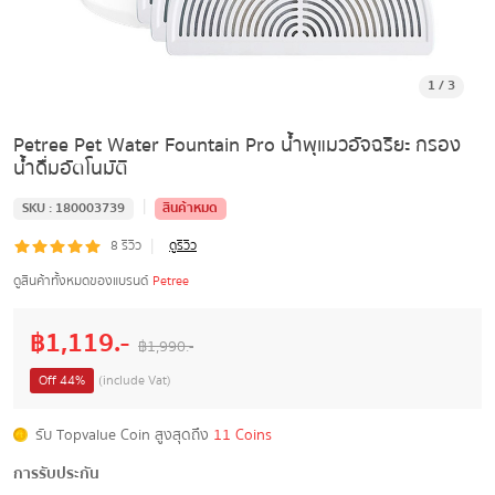
1
/
3
Petree Pet Water Fountain Pro น้ำพุแมวอัจฉริยะ กรอง
น้ำดื่มอัตโนมัติ
|
SKU :
180003739
สินค้าหมด
|
8
รีวิว
ดูรีวิว
ดูสินค้าทั้งหมดของแบรนด์
Petree
฿
1,119
.-
฿
1,990
.-
Off
44
%
(include Vat)
รับ Topvalue Coin สูงสุดถึง
11 Coins
การรับประกัน