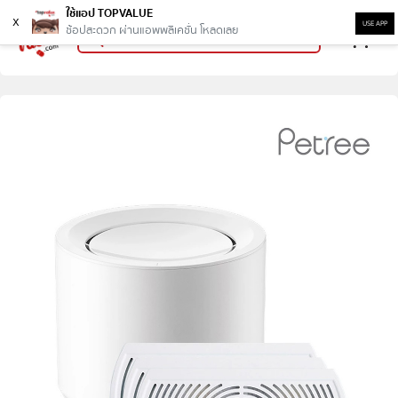
ใช้แอป TOPVALUE
x
USE APP
ช้อปสะดวก ผ่านแอพพลิเคชั่น โหลดเลย