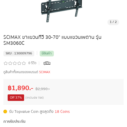
1
/
2
SCIMAX ขาแขวนทีวี 30-70" แบบแขวนเพดาน รุ่น
SM3060C
|
SKU :
130009796
มีสินค้า
|
0
รีวิว
ดูรีวิว
ดูสินค้าทั้งหมดของแบรนด์
SCIMAX
฿
1,890
.-
฿
2,990
.-
Off
37
%
(include Vat)
รับ Topvalue Coin สูงสุดถึง
18 Coins
การรับประกัน