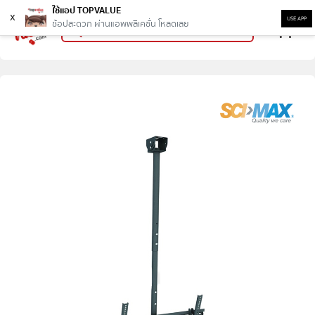
ใช้แอป TOPVALUE
x
USE APP
ช้อปสะดวก ผ่านแอพพลิเคชั่น โหลดเลย