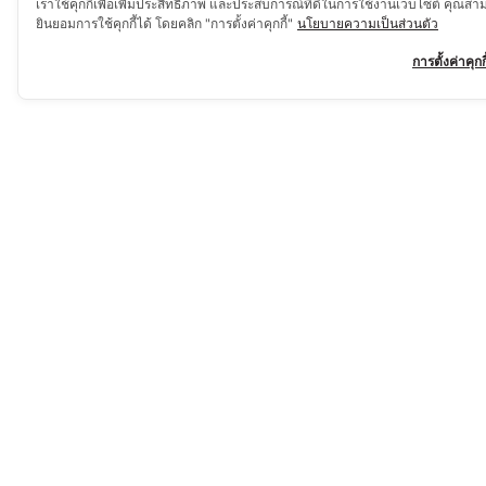
เราใช้คุกกี้เพื่อเพิ่มประสิทธิภาพ และประสบการณ์ที่ดีในการใช้งานเว็บไซต์ คุณสา
ยินยอมการใช้คุกกี้ได้ โดยคลิก "การตั้งค่าคุกกี้"
นโยบายความเป็นส่วนตัว
การตั้งค่าคุกกี