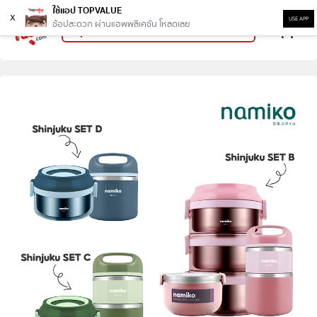
ใช้แอป TOPVALUE
x
USE APP
ช้อปสะดวก ผ่านแอพพลิเคชั่น โหลดเลย