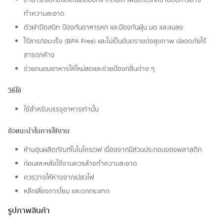
ทำความสะอาด
ตัวฝาปิดสนิท ป้องกันอาหารหก และป้องกันฝุ่น มด และแมลง
ไร้สารก่อมะเร็ง (BPA Free) และไม่เป็นอันตรายต่อสุขภาพ ปลอดภัยไร้
สารตกค้าง
ช่วยถนอมอาหารให้ใหม่สดและช่วยป้องกลิ่นต่าง ๆ
วิธีใช้
ใช้สำหรับบรรจุอาหารเท่านั้น
ข้อแนะนำในการใช้งาน
ห้ามอุ่นผลิตภัณฑ์ในไมโครเวฟ เนื่องจากมีส่วนประกอบของพลาสติก
ก่อนและหลังใช้งานควรล้างทำความสะอาด
ควรวางให้ห่างจากเปลวไฟ
หลีกเลี่ยงการโยน และตกกระแทก
รูปภาพสินค้า