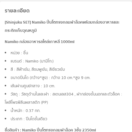
รายละเอียด
[Shinjuku SET] Namiko ปิ่นโตทรงกลมฝาล็อคพร้อมกล่องอาหารและ
กระติกเก็บอุณหภูมิ
Namiko กล่องอาหารสไตล์เกาหลี 1000ml
หน่วย : ชิ้น
แบรนด์ : Namiko (นามิโกะ)
สี : สีฟ้าเข้ม, สีชมพูเข้ม, สีเขียวเข้ม
ขนาดปิ่นโต (กว้าง*สูง) : กว้าง 10 cm.*สูง 9 cm.
เส้นผ่านศูนย์กลาง : 10 cm.
วัสดุ : วัสดุด้านในและฝา : สเตนเลส304 , ฝากล่องชั้นนอกและตัวล็อค :
โพลีโพรพิลีนพลาสติก (PP)
น้ำหนัก : 0.37 กก.
ประเภท : ปิ่นโตชั้นเดียว
ชื่อสินค้า : Namiko ปิ่นโตทรงกลมฝาล็อค 3ชั้น 2350ml