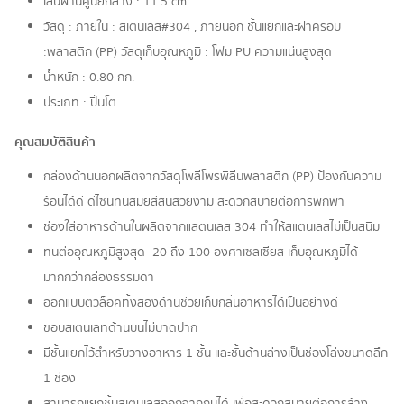
เส้นผ่านศูนย์กลาง : 11.5 cm.
วัสดุ : ภายใน : สเตนเลส#304 , ภายนอก ชั้นแยกและฝาครอบ
:พลาสติก (PP) วัสดุเก็บอุณหภูมิ : โฟม PU ความแน่นสูงสุด
น้ำหนัก : 0.80 กก.
ประเภท : ปิ่นโต
คุณสมบัติสินค้า
กล่องด้านนอกผลิตจากวัสดุโพลีโพรพิลีนพลาสติก (PP) ป้องกันความ
ร้อนได้ดี ดีไซน์ทันสมัยสีสันสวยงาม สะดวกสบายต่อการพกพา
ช่องใส่อาหารด้านในผลิตจากแสตนเลส 304 ทำให้สแตนเลสไม่เป็นสนิม
ทนต่ออุณหภูมิสูงสุด -20 ถึง 100 องศาเซลเซียส เก็บอุณหภูมิได้
มากกว่ากล่องธรรมดา
ออกแบบตัวล็อคทั้งสองด้านช่วยเก็บกลิ่นอาหารได้เป็นอย่างดี
ขอบสเตนเลทด้านบนไม่บาดปาก
มีชั้นแยกไว้สำหรับวางอาหาร 1 ชั้น และชั้นด้านล่างเป็นช่องโล่งขนาดลึก
1 ช่อง
สามารถแยกชั้นสเตนเลสออกจากกันได้ เพื่อสะดวกสบายต่อการล้าง