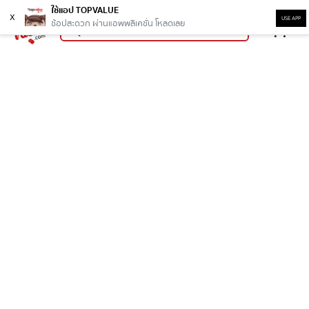
ใช้แอป TOPVALUE
x
USE APP
ช้อปสะดวก ผ่านแอพพลิเคชั่น โหลดเลย