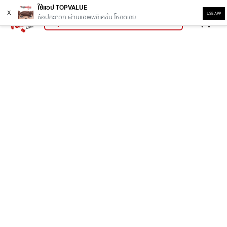
ใช้แอป TOPVALUE
x
USE APP
ช้อปสะดวก ผ่านแอพพลิเคชั่น โหลดเลย