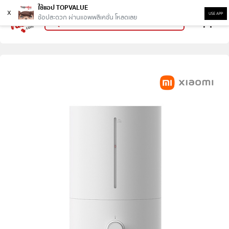
ใช้แอป TOPVALUE
x
USE APP
ช้อปสะดวก ผ่านแอพพลิเคชั่น โหลดเลย