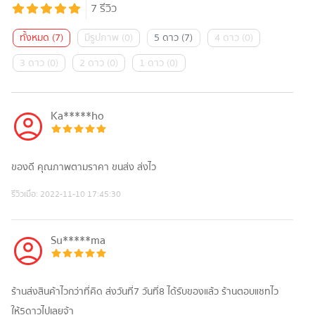
7
รีวิว
ทั้งหมด
(
7
)
มีรูปภาพ
(
0
)
5 ดาว
(
7
)
4 ดาว
(
0
)
3 ดาว
(
0
)
2 ดาว
(
0
)
1 ดาว
(
0
)
Ka*****ho
ของดี คุณภาพตามราคา ขนส่ง ส่งไว
รีวิวเมื่อ:
2022-11-10 17:45:30
Su*****ma
ร้านส่งสินค้าไวกว่าที่คิด ส่งวันที่7 วันที่8 ได้รับของแล้ว ร้านตอบแชทไว
ให้5ดาวไปเลยจ้า