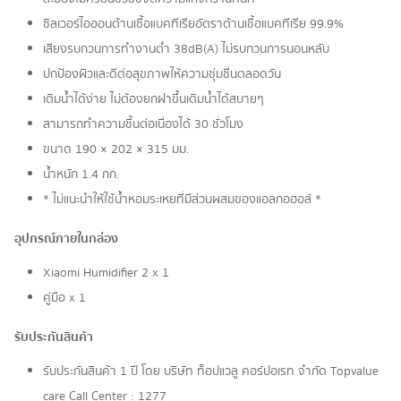
ซิลเวอร์ไอออนต้านเชื้อแบคทีเรีย อัตราต้านเชื้อแบคทีเรีย 99.9%
เสียงรบกวนการทำงานต่ำ 38dB(A) ไม่รบกวนการนอนหลับ
ปกป้องผิวและดีต่อสุขภาพ ให้ความชุ่มชื่นตลอดวัน
เติมน้ำได้ง่าย ไม่ต้องยกฝาขึ้นเติมน้ำได้สบายๆ
สามารถทำความชื้นต่อเนื่องได้ 30 ชั่วโมง
ขนาด 190 × 202 × 315 มม.
น้ำหนัก 1.4 กก.
* ไม่แนะนำให้ใช้น้ำหอมระเหยที่มีส่วนผสมของแอลกอฮอล์ *
อุปกรณ์ภายในกล่อง
Xiaomi Humidifier 2 x 1
คู่มือ x 1
รับประกันสินค้า
รับประกันสินค้า 1 ปี โดย บริษัท ท็อปแวลู คอร์ปอเรท จํากัด Topvalue
care Call Center : 1277