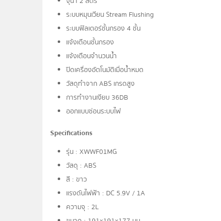
จุน้ำ 2 ลิตร
ระบบหมุนเวียน Stream Flushing
ระบบฟิลเตอร์ชั้นกรอง 4 ชั้น
แจ้งเตือนชั้นกรอง
แจ้งเตือนจำนวนน้ำ
ปิดเครื่องอัตโนมัติเมื่อน้ำหมด
วัสดุทำจาก ABS เกรดสูง
การทำงานเงียบ 36DB
ออกแบบซ่อนระบบไฟ
Specifications
รุ่น : XWWF01MG
วัสดุ : ABS
สี : ขาว
แรงดันไฟฟ้า : DC 5.9V / 1A
ความจุ : 2L