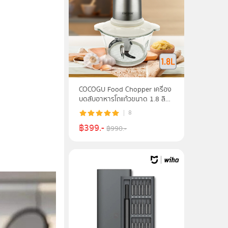
COCOGU Food Chopper เครื่อง
บดสับอาหารโถแก้วขนาด 1.8 ลิตร
รุ่น FC1- รับประกัน 2 ปี
8
฿
399
.-
฿
990
.-