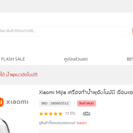
FLASH SALE
คูปองส่วนลด
BE
ได้ น้ำพุแมวอัตโนมัติ
Xiaomi Mijia เครื่องทำน้ำพุอัตโนมัติ เชื่อมแ
|
SKU :
180003511
สินค้าหมด
|
73
รีวิว
ดูรีวิว
ดูสินค้าทั้งหมดของแบรนด์
Xiaomi