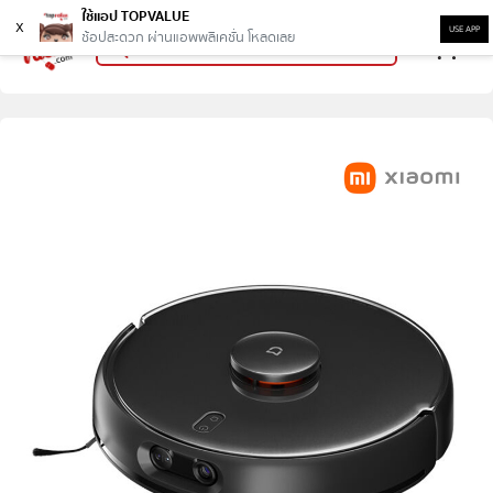
ใช้แอป TOPVALUE
x
USE APP
ช้อปสะดวก ผ่านแอพพลิเคชั่น โหลดเลย