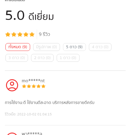
คะแนนเฉลี่ย
5.0
ดีเยี่ยม
9
รีวิว
ทั้งหมด
(
9
)
มีรูปภาพ
(
0
)
5 ดาว
(
9
)
4 ดาว
(
0
)
3 ดาว
(
0
)
2 ดาว
(
0
)
1 ดาว
(
0
)
mo*****nt
การใช้งาน:ดี ใช้งานดี​สะอาด​ บริการหลังการขายดีครับ
รีวิวเมื่อ:
2022-10-02 01:04:15
พว*****ูล