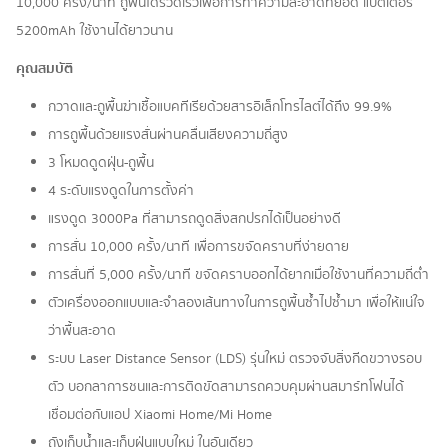
10,000 ครั้ง/นาที ถูพื้นได้รวดเร็วเพื่อการทำความสะอาดที่ยอด แบตเตอรี่
5200mAh ใช้งานได้ยาวนาน
คุณสมบัติ
กวาดและถูพื้นฆ่าเชื้อแบคทีเรียด้วยสารอิเล็กโทรไลต์ได้ถึง 99.9%
การถูพื้นด้วยแรงสั่นผ่านคลื่นเสียงความถี่สูง
3 โหมดดูดฝุ่น-ถูพื้น
4 ระดับแรงดูดในการตั้งค่า
แรงดูด 3000Pa ที่สามารถดูดสิ่งสกปรกได้เป็นอย่างดี
การสั่น 10,000 ครั้ง/นาที เพื่อการขจัดคราบที่ง่ายดาย
การสั่นที่ 5,000 ครั้ง/นาที ขจัดคราบออกได้ยากเมื่อใช้งานที่ความถี่ต่ำ
ตัวเครื่องออกแบบและจำลองเส้นทางในการถูพื้นซ้ำไปซ้ำมา เพื่อให้แน่ใจ
ว่าพื้นสะอาด
ระบบ Laser Distance Sensor (LDS) รุ่นใหม่ ตรวจจับสิ่งกีดขวางรอบ
ตัว บอกลาการชนและการติดขัดสามารถควบคุมผ่านสมาร์ทโฟนได้
เชื่อมต่อกับแอป Xiaomi Home/Mi Home
ถังเก็บน้ำและเก็บฝุ่นแบบใหม่ ในอันเดียว