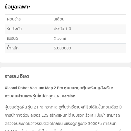
ข้อมูลเฉพาะ
ผ่อนชำระ
3เดือน
รับประกัน
ประกัน 1 ปี
แบรนด์
Xiaomi
น้ำหนัก
5.000000
รายละเอียด
Xiaomi Robot Vacuum Mop 2 Pro หุ่นยนต์ดูดฝุ่นพร้อมถูอัจฉริยะ
ควบคุมผ่านแอพ รุ่นใหม่ล่าสุด CN. Version
หุ่นยนต์ดูดฝุ่น รุ่น 2 Pro กวาดและถูพื้นฆ่าเชื้อแบคทีเรียได้ในขั้นตอนเดียว มี
การนำทางด้วยเลเซอร์ LDS สร้างแผนที่ได้แบบรวดเร็วและแม่นยำ สามารถ
ตรวจจับสิ่งกีดขวางรอบตัวได้ไกลขึ้น มีแรงดูดสูงถึง 3000Pa การสั่นที่