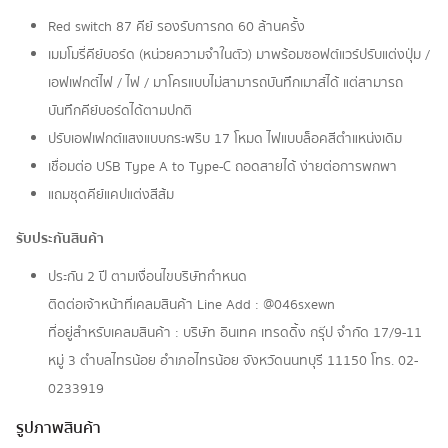
Red switch 87 คีย์ รองรับการกด 60 ล้านครั้ง
เมมโมรี่คีย์บอร์ด (หน่วยความจำในตัว) มาพร้อมซอฟต์แวร์ปรับแต่งปุ่ม /
เอฟเฟกต์ไฟ / ไฟ / มาโครแบบไม่สามารถบันทึกเมาส์ได้ แต่สามารถ
บันทึกคีย์บอร์ดได้ตามปกติ
ปรับเอฟเฟกต์แสงแบบกระพริบ 17 โหมด ไฟแบบล็อคสีตำแหน่งเดิม
เชื่อมต่อ USB Type A to Type-C ถอดสายได้ ง่ายต่อการพกพา
แถมชุดคีย์แคปแต่งสีส้ม
รับประกันสินค้า
ประกัน 2 ปี ตามเงื่อนไขบริษัทกำหนด
ติดต่อเจ้าหน้าที่เคลมสินค้า Line Add : @046sxewn
ที่อยู่สำหรับเคลมสินค้า : บริษัท อินเทค เทรดดิ้ง กรุ๊ป จำกัด 17/9-11
หมู่ 3 ตำบลไทรน้อย อำเภอไทรน้อย จังหวัดนนทบุรี 11150 โทร. 02-
0233919
รูปภาพสินค้า