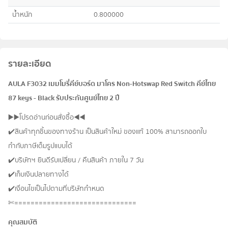
น้ำหนัก
0.800000
รายละเอียด
AULA F3032 เมมโมรี่คีย์บอร์ด มาโคร Non-Hotswap Red Switch คีย์ไทย
87 keys - Black รับประกันศูนย์ไทย 2 ปี
▶️▶️โปรดอ่านก่อนสั่งซื้อ◀️◀️
✔️สินค้าทุกชิ้นของทางร้าน เป็นสินค้าใหม่ ของแท้ 100% สามารถออกใบ
กำกับภาษีเต็มรูปแบบได้
✔️บริษัทฯ ยินดีรับเปลี่ยน / คืนสินค้า ภายใน 7 วัน
✔️เก็บเงินปลายทางได้
✔️เงื่อนไขเป็นไปตามที่บริษัทกำหนด
✄==============================
คุณสมบัติ