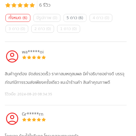
6
รีวิว
ทั้งหมด
(
6
)
มีรูปภาพ
(
0
)
5 ดาว
(
6
)
4 ดาว
(
0
)
3 ดาว
(
0
)
2 ดาว
(
0
)
1 ดาว
(
0
)
wa*****oi
สินค้าถูกต้อง จัดส่งรวดเร็ว ราคาสมเหตุสมผล มีคำอธิบายอย่างดี บรรจุ
ภัณฑ์มีการรวมส่งเพียงครั้งเดียว แนะนำร้านค้า สินค้าคุณภาพดี
รีวิวเมื่อ:
2024-08-20 08:34:35
Gr*****rn