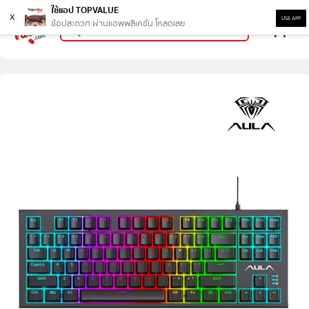
ใช้แอป TOPVALUE
x
USE APP
ช้อปสะดวก ผ่านแอพพลิเคชั่น โหลดเลย