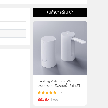
สินค้าขายดีแนะนำ
Xiaolang Automatic Water
Dispenser เครื่องกดน้ำอัตโนมัติ
พกพาสะดวก
7
฿
359
.-
฿
599
.-