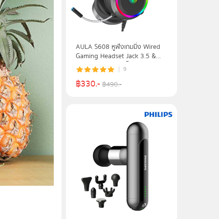
AULA S608 หูฟังเกมมิ่ง Wired
Gaming Headset Jack 3.5 &
USB รับประกันศูนย์ไทย 2 ปี
9
฿
330
.-
฿
490
.-