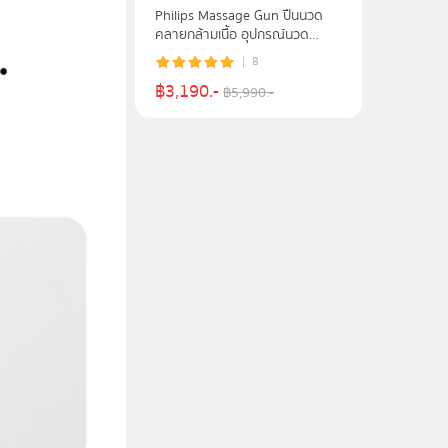
Philips Massage Gun ปืนนวด
คลายกล้ามเนื้อ อุปกรณ์นวด
ประคบร้อน 6 หัวนวด รุ่น
8
PPM7303 - รับประกันศูนย์ 2 ปี
฿
3,190
.-
฿
5,990
.-