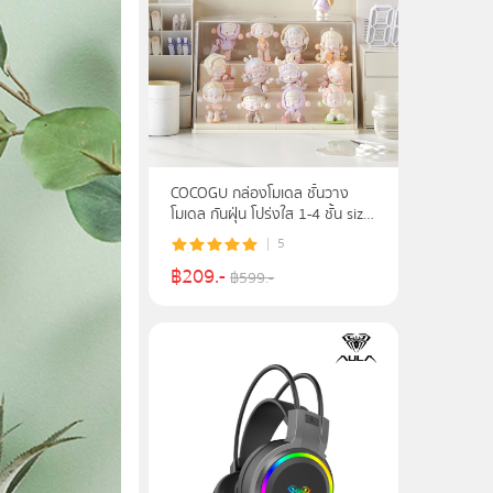
COCOGU กล่องโมเดล ชั้นวาง
โมเดล กันฝุ่น โปร่งใส 1-4 ชั้น size
S, M, L
5
฿
209
.-
฿
599
.-