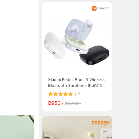
Xiaomi Redmi Buds 5 Wireless
Bluetooth Earphone โหมดตัด
เสียงรบกวน 3 โหมด เสียงระดับ
8
Hi-Fi ขั้นสูงสุด | รับประกัน 1 ปี
฿
950
.-
฿
1,790
.-