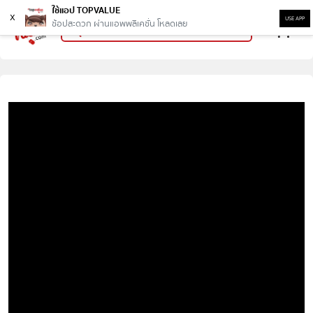
ใช้แอป TOPVALUE
x
USE APP
ช้อปสะดวก ผ่านแอพพลิเคชั่น โหลดเลย