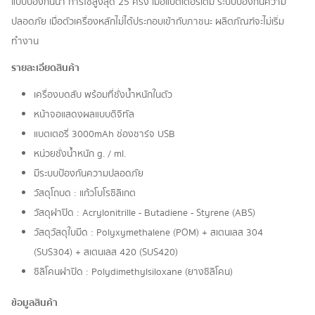
แบบป้องกันน้ำ การใช้สูงสุด 25 ครั้ง เมื่อแบตเตอรี่เต็ม ระบบป้องกันความ
ปลอดภัย เมื่อตัวเครื่องหลักไม่ได้ประกอบเข้ากับภาชนะ ผลิตภัณฑ์จะไม่เริ่ม
ทำงาน
รายละเอียดสินค้า
เครื่องบดสับ พร้อมที่ชั่งน้ำหนักในตัว
หน้าจอแสดงผลแบบดิจิทัล
แบตเตอรี่ 3000mAh ช่องชาร์จ USB
หน่วยชั่งน้ำหนัก g. / ml.
มีระบบป้องกันความปลอดภัย
วัสดุโถบด : แก้วโบโรซิลิเกต
วัสดุฝาปิด : Acrylonitrille - Butadiene - Styrene (ABS)
วัสดุวัสดุใบมีด : Polyxymethalene (POM) + สเตนเลส 304
(SUS304) + สเตนเลส 420 (SUS420)
ซิลิโคนฝาปิด : Polydimethylsiloxane (ยางซิลิโคน)
ข้อมูลสินค้า