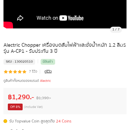
1
/
7
Alectric Chopper เครื่องบดสับไฟฟ้าและชั่งน้ำหนัก 1.2 ลิตร
รุ่น A-CP1 - รับประกัน 3 ปี
|
SKU :
130020510
มีสินค้า
|
7
รีวิว
ดูรีวิว
ดูสินค้าทั้งหมดของแบรนด์
Alectric
฿
1,290
.-
฿
1,390
.-
Off
8
%
(include Vat)
รับ Topvalue Coin สูงสุดถึง
24 Coins