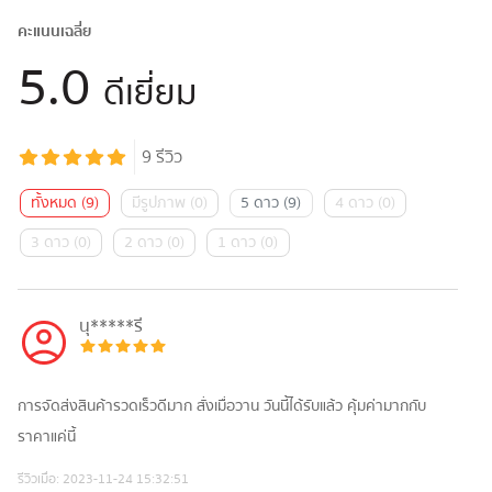
คะแนนเฉลี่ย
5.0
ดีเยี่ยม
9
รีวิว
ทั้งหมด
(
9
)
มีรูปภาพ
(
0
)
5 ดาว
(
9
)
4 ดาว
(
0
)
3 ดาว
(
0
)
2 ดาว
(
0
)
1 ดาว
(
0
)
นุ*****รี
การจัดส่งสินค้ารวดเร็วดีมาก สั่งเมื่อวาน วันนี้ได้รับแล้ว คุ้มค่ามากกับ
ราคาแค่นี้
รีวิวเมื่อ:
2023-11-24 15:32:51