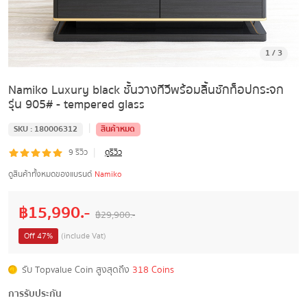
1
/
3
Namiko Luxury black ชั้นวางทีวีพร้อมลิ้นชักท็อปกระจก
รุ่น 905# - tempered glass
|
SKU :
180006312
สินค้าหมด
|
9
รีวิว
ดูรีวิว
ดูสินค้าทั้งหมดของแบรนด์
Namiko
฿
15,990
.-
฿
29,900
.-
Off
47
%
(include Vat)
รับ Topvalue Coin สูงสุดถึง
318 Coins
การรับประกัน