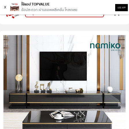
ใช้แอป TOPVALUE
x
USE APP
ช้อปสะดวก ผ่านแอพพลิเคชั่น โหลดเลย