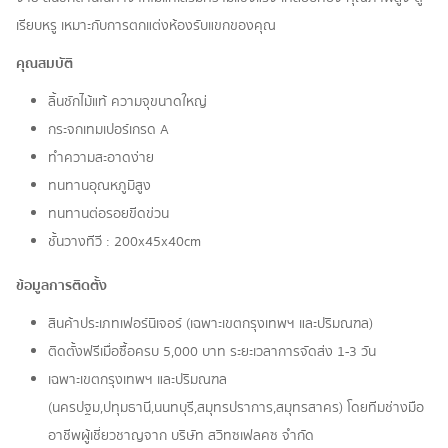
เรียบหรู เหมาะกับการตกแต่งห้องรับแขกของคุณ
คุณสมบัติ
ลิ้นชักไม้แท้ ความจุขนาดใหญ่
กระจกเทมเปอร์เกรด A
ทำความสะอาดง่าย
ทนทานอุณหภูมิสูง
ทนทานต่อรอยขีดข่วน
ชั้นวางทีวี : 200x45x40cm
ข้อมูลการติดตั้ง
สินค้าประเภทเฟอร์นิเจอร์ (เฉพาะเขตกรุงเทพฯ และปริมณฑล)
ติดตั้งฟรีเมื่อซื้อครบ 5,000 บาท ระยะเวลาการจัดส่ง 1-3 วัน
เฉพาะเขตกรุงเทพฯ และปริมณฑล
(นครปฐม,ปทุมธานี,นนทบุรี,สมุทรปราการ,สมุทรสาคร) โดยทีมช่างมือ
อาชีพผู้เชี่ยวชาญจาก บริษัท สวิทซเฟลคซ จำกัด