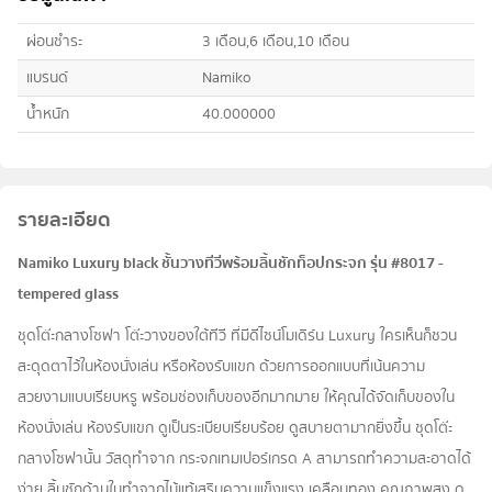
ผ่อนชำระ
3 เดือน,6 เดือน,10 เดือน
แบรนด์
Namiko
น้ำหนัก
40.000000
รายละเอียด
Namiko Luxury black ชั้นวางทีวีพร้อมลิ้นชักท็อปกระจก รุ่น #8017 -
tempered glass
ชุดโต๊ะกลางโซฟา โต๊ะวางของใต้ทีวี ที่มีดีไซน์โมเดิร์น Luxury ใครเห็นก็ชวน
สะดุดตาไว้ในห้องนั่งเล่น หรือห้องรับแขก ด้วยการออกแบบที่เน้นความ
สวยงามแบบเรียบหรู พร้อมช่องเก็บของอีกมากมาย ให้คุณได้จัดเก็บของใน
ห้องนั่งเล่น ห้องรับแขก ดูเป็นระเบียบเรียบร้อย ดูสบายตามากยิ่งขึ้น ชุดโต๊ะ
กลางโซฟานั้น วัสดุทำจาก กระจกเทมเปอร์เกรด A สามารถทำความสะอาดได้
ง่าย ลิ้นชักด้านในทำจากไม้แท้เสริมความแข็งแรง เคลือบทอง คุณภาพสูง ดู