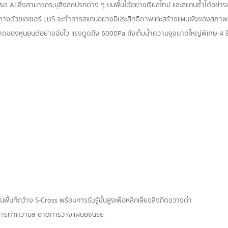
กรด AI ซึ่งสามารถระบุสิ่งสกปรกต่าง ๆ บนพื้นได้อย่างเรียลไทม์ และสแกนซ้ำได้อย่า
นำทางด้วยเลเซอร์ LDS จะทำการสแกนอย่างมีประสิทธิภาพและสร้างแผนผังของสภาพแ
าดของหุ่นยนต์อย่างฉับไว แรงดูดถึง 6000Pa ถังเก็บน้ำความจุขนาดใหญ่พิเศษ 4 ล
นที่กว้าง S-Cross พร้อมการรับรู้ขั้นสูงเพื่อหลีกเลี่ยงสิ่งกีดขวางต่ำ
งการทำความสะอาดการวางแผนอัจฉริยะ