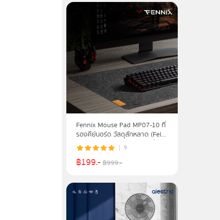
Fennix Mouse Pad MP07-10 ที่
รองคีย์บอร์ด วัสดุสักหลาด (Felt )
คุณภาพสูง ผิวสัมผัสนุ่มพรีเมี่ยม
9
฿
199
.-
฿
999
.-