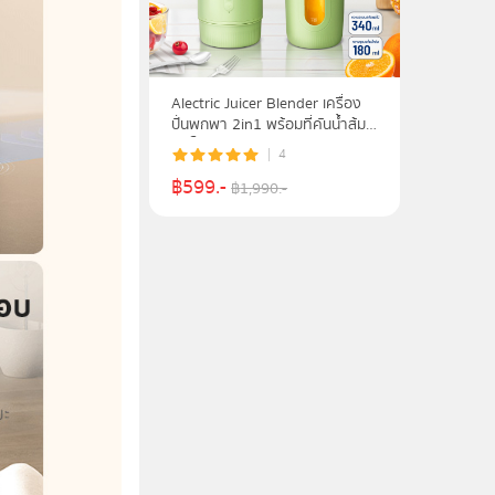
Alectric Juicer Blender เครื่อง
ปั่นพกพา 2in1 พร้อมที่คันน้ำส้ม
อัตโนมัติ รุ่น A-JB1 - รับประกัน 3
4
ปี
฿
599
.-
฿
1,990
.-