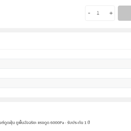
ูดฝุ่น ถูพื้นอัจฉริยะ แรงดูด 6000Pa - รับประกัน 1 ปี