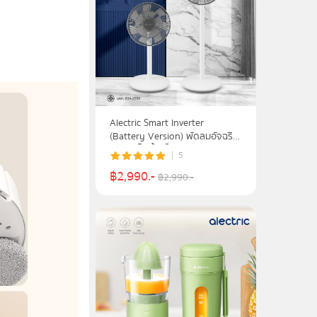
Alectric Smart Inverter
(Battery Version) พัดลมอัจฉริยะ
ควบคุมได้ทั้งรีโมทและมือถือ รุ่น
5
DC1 - รับประกัน 3 ปี
฿
2,990
.-
฿
2,990
.-