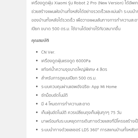
เครื่องดูดฝุ่น Xiaomi รุ่น Robot 2 Pro (New Version) ได้อัพเ
ช่วยสร้างแผนผังบ้านทั้งหลังได้อย่างรวดเร็วและแม่นยำ ระบบ
ของบ้านทั้งหลังได้รวดเร็ว เพื่อวางแผนเส้นทางการทำความสะอ
เปียก ขนาด 500 ตร.ม. ใช้งานได้อย่างไร้กังวลมากขึ้น
คุณสมบัติ
CN Ver.
เครื่องดูดฝุ่นแรงดูด 6000Pa
แท้งค์น้ำความจุขนาดใหญ่พิเศษ 4 ลิตร
สำหรับการถูแบบเปียก 500 ตร.ม.
ระบบควบคุมผ่านแอพอัจฉริยะ App Mi Home
ซักม็อบอัตโนมัติ
มี 4 โหมดการทำความสะอาด
เก็บฝุ่นอัตโนมัติ ควรเปลี่ยนถุงเก็บฝุ่นทุกๆ 75 วัน
มาพร้อมกับระบบหยุดการเดินทางด้วยแสงที่มีโครงสร้างเป็นพื้
ระบบนำทางด้วยเลเซอร์ LDS 360° การสแกนบ้านทั้งหลั