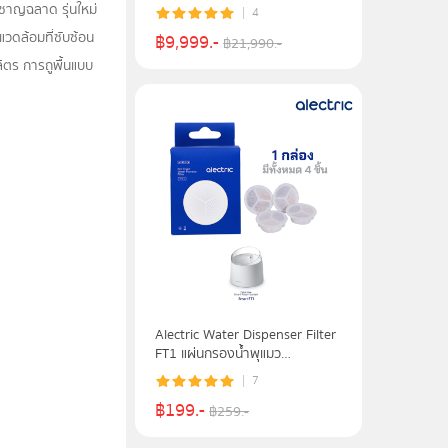
โต๊ะปรับระดับอัตโนมัติด้วยระบบ
งชาญฉลาด รุ่นใหม่
4
ไฟฟ้า รูปตัว L - รับประกันศูนย์ไทย
วดล้อมที่ซับซ้อน
฿
9,999
.-
3 ปี
฿
21,990
.-
ิตร การถูพื้นแบบ
Alectric Water Dispenser Filter
FT1 แผ่นกรองน้ำพุแมว
(4pcs./pack)
7
฿
199
.-
฿
259
.-