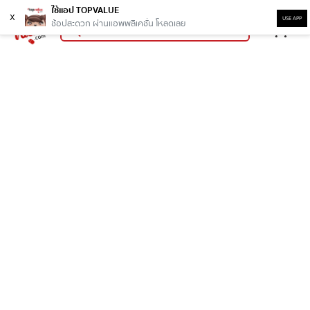
ใช้แอป TOPVALUE
x
USE APP
ช้อปสะดวก ผ่านแอพพลิเคชั่น โหลดเลย