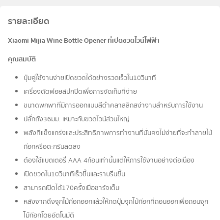
รายละเอียด
Xiaomi Mijia Wine Bottle Opener ที่เปิดขวดไวน์ไฟฟ้า
คุณสมบัติ
ปุ่มคู่ใช้งานง่ายเปิดขวดได้อย่างรวดเร็วใน10วินาที
เครื่องตัดฟอยล์ปกปิดเพื่อการจัดเก็บที่ง่าย
ขนาดพกพาที่มีการออกแบบสีดำคลาสสิกสง่างามสำหรับการใช้งาน
ปลั๊กถัง36มม. เหมาะกับขวดไวน์ส่วนใหญ่
พลังที่แข็งแกร่งและประสิทธิภาพการทำงานที่มั่นคงไม่ง่ายที่จะทำลายไม้
ก๊อกหรือตะกรันลดลง
ต้องใช้แบตเตอรี่ AAA 4ก้อนเท่านั้นแต่ให้การใช้งานอย่างต่อเนื่อง
เปิดขวดใน10วินาทีเร็วขึ้นและราบรื่นขึ้น
สามารถเปิดได้170ครั้งเมื่อชาร์จเต็ม
หลังจากดึงจุกไม้ก๊อกออกแล้วให้กดปุ่มจุกไม้ก๊อกที่ถอนออกเพื่อถอนจุก
ไม้ก๊อกโดยอัตโนมัติ