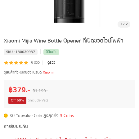
1
/
2
Xiaomi Mijia Wine Bottle Opener ที่เปิดขวดไวน์ไฟฟ้า
|
SKU :
130020937
มีสินค้า
|
6
รีวิว
ดูรีวิว
ดูสินค้าทั้งหมดของแบรนด์
Xiaomi
฿
379
.-
฿
1,190
.-
Off
69
%
(include Vat)
รับ Topvalue Coin สูงสุดถึง
3 Coins
การรับประกัน