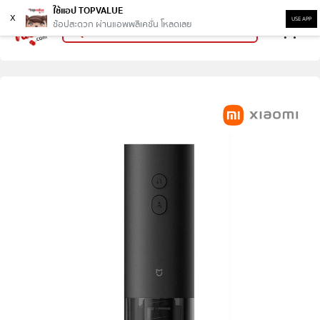
ใช้แอป TOPVALUE
x
USE APP
ช้อปสะดวก ผ่านแอพพลิเคชั่น โหลดเลย