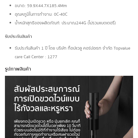
ขนาด: 59.9X44.7X185.4Mm
อุณหภูมิในการทำงาน: 0C-40C
น้ำหนักสุทธิของผลิตภัณฑ์: ประมาณ244G (ไม่รวมแบตเตอรี่)
รับประกันสินค้า
รับประกันสินค้า 1 ปี โดย บริษัท ท็อปแวลู คอร์ปอเรท จํากัด Topvalue
care Call Center : 1277
รูปภาพสินค้า